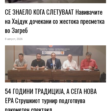
СЕ ЗНАЕЛО КОГА СЛЕТУВААТ Навивачите
на Хајдук дочекани со жестока пресметка
во Загреб
8 август, 2026
54 ГОДИНИ ТРАДИЦИЈА, А СЕГА НОВА
ЕРА Струшкиот турнир подготвува
ракометен спектакл