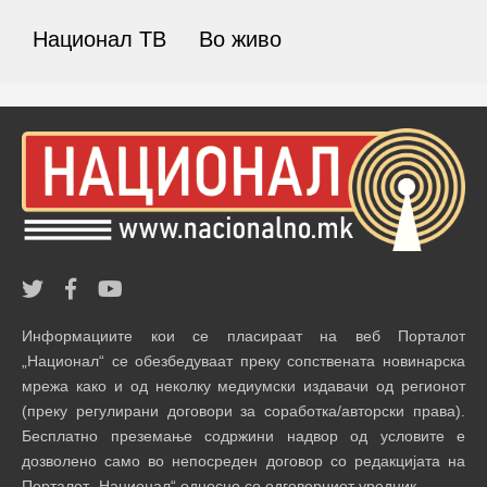
Национал ТВ
Во живо
Информациите кои се пласираат на веб Порталот
„Национал“ се обезбедуваат преку сопствената новинарска
мрежа како и од неколку медиумски издавачи од регионот
(преку регулирани договори за соработка/авторски права).
Бесплатно преземање содржини надвор од условите е
дозволено само во непосреден договор со редакцијата на
Порталот „Национал“ односно со одговорниот уредник.