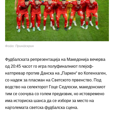
Фото: Принтскрин
Фудбалската репрезентација на Македонија вечерва
од 20:45 часот го игра полуфиналниот плејоф-
натпревар против Данска на „Паркен“ во Копенхаген,
со надеж за пласман на Светското првенство. Под
водство на селекторот Гоце Седлоски, македонскиот
тим се соочува со голем предизвик, но истовремено
има историска шанса да се избори за место на
најголемата светска фудбалска сцена.