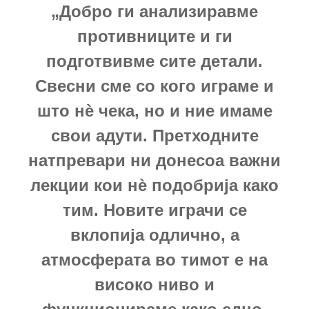
„Добро ги анализиравме
противниците и ги
подготвивме сите детали.
Свесни сме со кого играме и
што нѐ чека, но и ние имаме
свои адути. Претходните
натпревари ни донесоа важни
лекции кои нѐ подобрија како
тим. Новите играчи се
вклопија одлично, а
атмосферата во тимот е на
високо ниво и