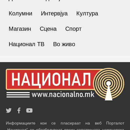
Колумни
Интервјуа
Култура
Магазин
Сцена
Спорт
Национал ТВ
Во живо
Информациите кои се пласираат на веб Порталот
„Национал“ се обезбедуваат преку сопствената новинарска