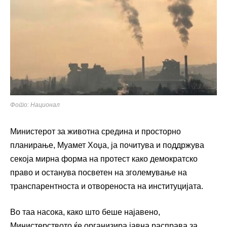
Фото: Национал
Министерот за животна средина и просторно
планирање, Муамет Хоџа, ја почитува и поддржува
секоја мирна форма на протест како демократско
право и останува посветен на зголемување на
транспарентноста и отвореноста на институцијата.
Во таа насока, како што беше најавено,
Министерството ќе организира јавна расправа за