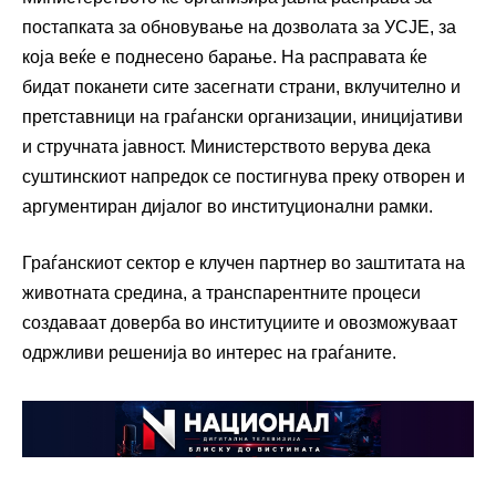
постапката за обновување на дозволата за УСЈЕ, за
која веќе е поднесено барање. На расправата ќе
бидат поканети сите засегнати страни, вклучително и
претставници на граѓански организации, иницијативи
и стручната јавност. Министерството верува дека
суштинскиот напредок се постигнува преку отворен и
аргументиран дијалог во институционални рамки.
Граѓанскиот сектор е клучен партнер во заштитата на
животната средина, а транспарентните процеси
создаваат доверба во институциите и овозможуваат
одржливи решенија во интерес на граѓаните.