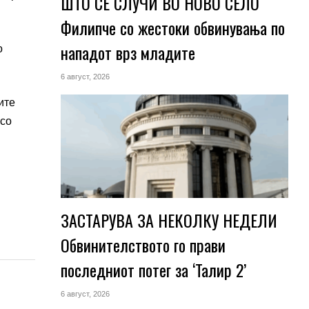
ШТО СЕ СЛУЧИ ВО НОВО СЕЛО
Филипче со жестоки обвинувања по
нападот врз младите
о
6 август, 2026
ите
 со
ЗАСТАРУВА ЗА НЕКОЛКУ НЕДЕЛИ
Обвинителството го прави
последниот потег за ‘Талир 2’
6 август, 2026