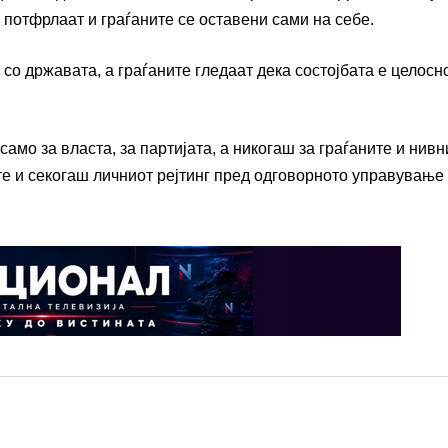
 потфрлаат и граѓаните се оставени сами на себе.
 со државата, а граѓаните гледаат дека состојбата е целосн
о за власта, за партијата, а никогаш за граѓаните и нивн
е и секогаш личниот рејтинг пред одговорното управување