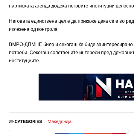
партиската агенда додека неговите институции целосно
Неговата единствена цел е да прикаже дека сè е во ред
излезена од контрола.
ВМРО-ДПМНЕ било и секогаш ќе биде заинтересирано сам
потреби. Секогаш сопствените интереси пред државнит
институциите.
Македонија
CATEGORIES