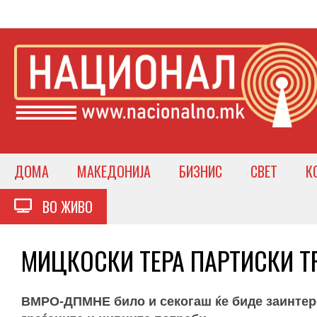
ДОМА
МАКЕДОНИЈА
БИЗНИС
СВЕТ
К
ВО ЖИВО
МИЦКОСКИ ТЕРА ПАРТИСКИ ТРИ
ВМРО-ДПМНЕ било и секогаш ќе биде заинтерес