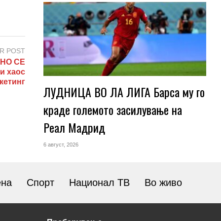
R POST
АНО СЕ
и хаос
кетинг
ЛУДНИЦА ВО ЛА ЛИГА Барса му го
краде големото засилување на
Реал Мадрид
6 август, 2026
ена
Спорт
Национал ТВ
Во живо