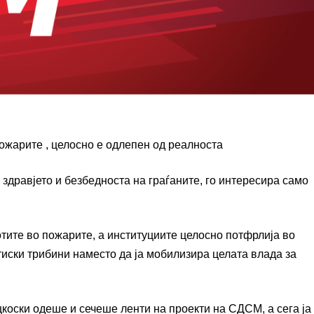
пожарите , целосно е одлепен од реалноста
здравјето и безбедноста на граѓаните, го интересира само
отите во пожарите, а институциите целосно потфрлија во
иски трибини наместо да ја мобилизира целата влада за
цкоски одеше и сечеше ленти на проекти на СДСМ, а сега ја