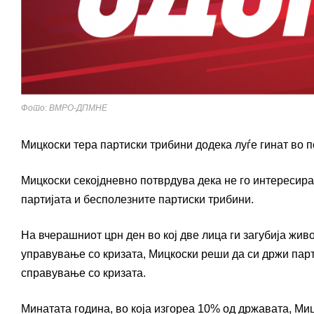
Фото: ВМРО-ДПМНЕ
Мицкоски тера партиски трибини додека луѓе гинат во 
Мицкоски секојдневно потврдува дека не го интересира 
партијата и бесполезните партиски трибини.
На вчерашниот црн ден во кој две лица ги загубија жив
управување со кризата, Мицкоски реши да си држи парт
справување со кризата.
Минатата година, во која изгореа 10% од државата, Ми