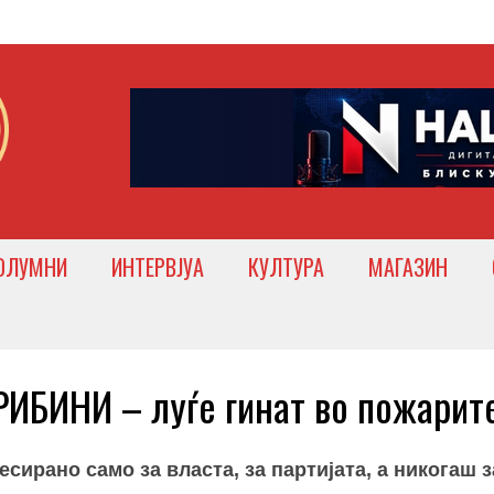
ОЛУМНИ
ИНТЕРВЈУА
КУЛТУРА
МАГАЗИН
БИНИ – луѓе гинат во пожарит
ирано само за власта, за партијата, а никогаш з