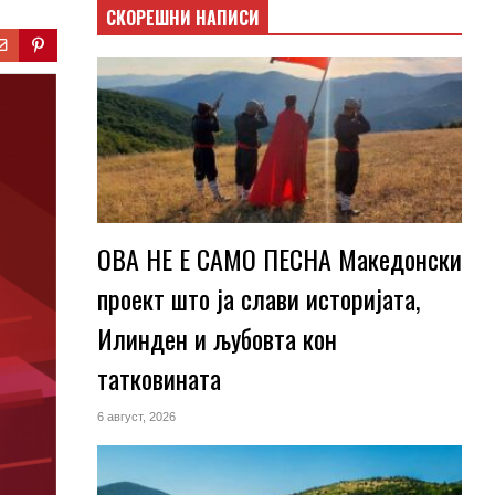
СКОРЕШНИ НАПИСИ
ОВА НЕ Е САМО ПЕСНА Македонски
проект што ја слави историјата,
Илинден и љубовта кон
татковината
6 август, 2026