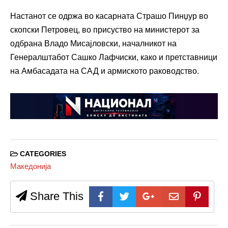
Настанот се одржа во касарната
Страшо Пинџур
во
скопски Петровец, во присуство на министерот за
одбрана
Владо Мисајловски
, началникот на
Генералштабот
Сашко Лафчиски
, како и претставници
на
Амбасадата на САД
и армиското раководство.
CATEGORIES
Македонија
Share This