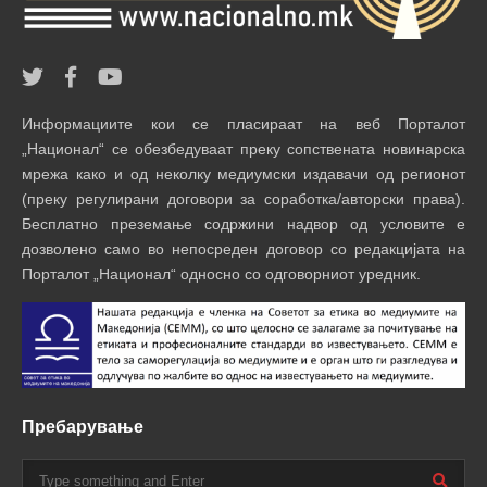
Информациите кои се пласираат на веб Порталот
„Национал“ се обезбедуваат преку сопствената новинарска
мрежа како и од неколку медиумски издавачи од регионот
(преку регулирани договори за соработка/авторски права).
Бесплатно преземање содржини надвор од условите е
дозволено само во непосреден договор со редакцијата на
Порталот „Национал“ односно со одговорниот уредник.
Пребарување