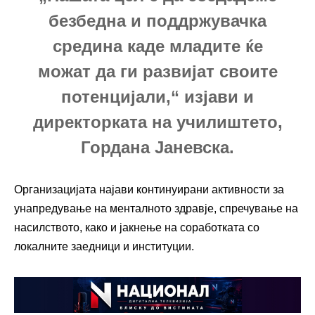
безбедна и поддржувачка
средина каде младите ќе
можат да ги развијат своите
потенцијали,“ изјави и
директорката на училиштето,
Гордана Јаневска.
Организацијата најави континуирани активности за
унапредување на менталното здравје, спречување на
насилството, како и јакнење на соработката со
локалните заедници и институции.