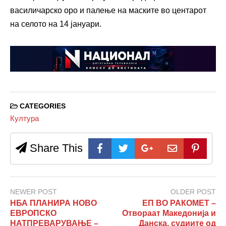
василичарско оро и палење на маските во центарот
на селото на 14 јануари.
CATEGORIES
Култура
Share This
NEWER POST
OLDER POST
НБА ПЛАНИРА НОВО
ЕП ВО РАКОМЕТ –
ЕВРОПСКО
Отвораат Македонија и
НАТПРЕВАРУВАЊЕ –
Данска, судиите од