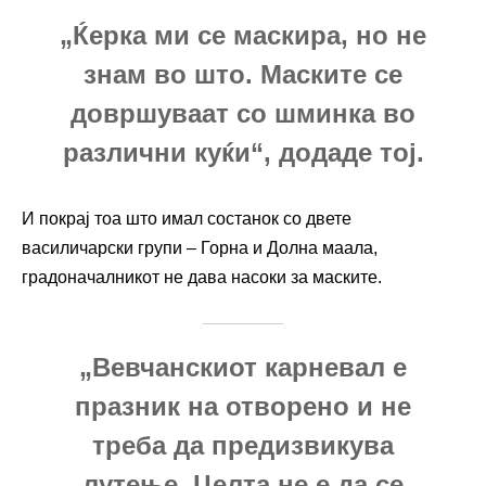
„Ќерка ми се маскира, но не
знам во што. Маските се
довршуваат со шминка во
различни куќи“, додаде тој.
И покрај тоа што имал состанок со двете
василичарски групи – Горна и Долна маала,
градоначалникот не дава насоки за маските.
„Вевчанскиот карневал е
празник на отворено и не
треба да предизвикува
лутење. Целта не е да се