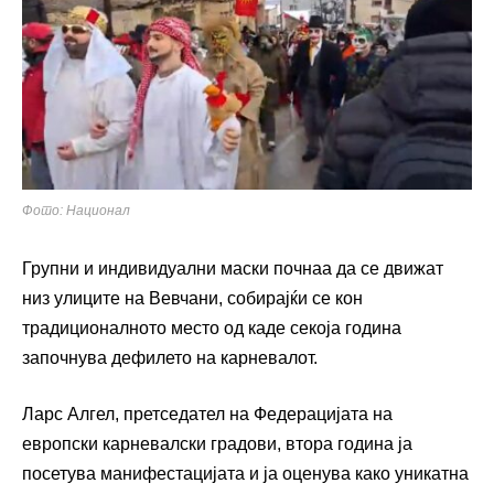
Фото: Национал
Групни и индивидуални маски почнаа да се движат
низ улиците на Вевчани, собирајќи се кон
традиционалното место од каде секоја година
започнува дефилето на карневалот.
Ларс Алгел, претседател на Федерацијата на
европски карневалски градови, втора година ја
посетува манифестацијата и ја оценува како уникатна