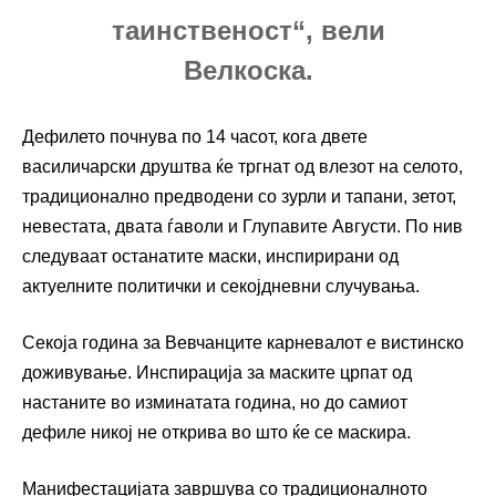
таинственост“, вели
Велкоска.
Дефилето почнува по 14 часот, кога двете
василичарски друштва ќе тргнат од влезот на селото,
традиционално предводени со зурли и тапани, зетот,
невестата, двата ѓаволи и Глупавите Августи. По нив
следуваат останатите маски, инспирирани од
актуелните политички и секојдневни случувања.
Секоја година за Вевчанците карневалот е вистинско
доживување. Инспирација за маските црпат од
настаните во изминатата година, но до самиот
дефиле никој не открива во што ќе се маскира.
Манифестацијата завршува со традиционалното