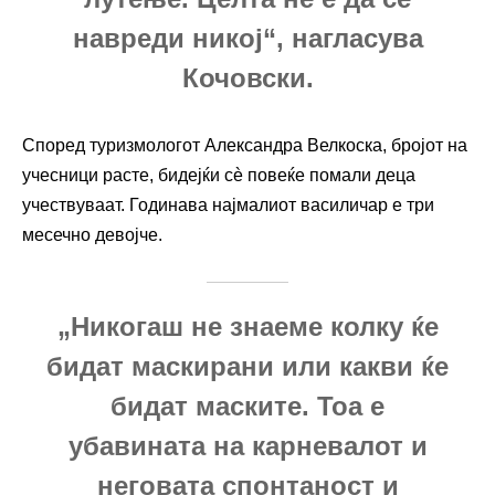
навреди никој“, нагласува
Кочовски.
Според туризмологот Александра Велкоска, бројот на
учесници расте, бидејќи сè повеќе помали деца
учествуваат. Годинава најмалиот василичар е три
месечно девојче.
„Никогаш не знаеме колку ќе
бидат маскирани или какви ќе
бидат маските. Тоа е
убавината на карневалот и
неговата спонтаност и