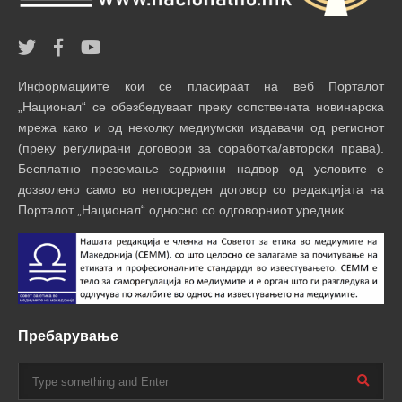
Информациите кои се пласираат на веб Порталот
„Национал“ се обезбедуваат преку сопствената новинарска
мрежа како и од неколку медиумски издавачи од регионот
(преку регулирани договори за соработка/авторски права).
Бесплатно преземање содржини надвор од условите е
дозволено само во непосреден договор со редакцијата на
Порталот „Национал“ односно со одговорниот уредник.
Пребарување