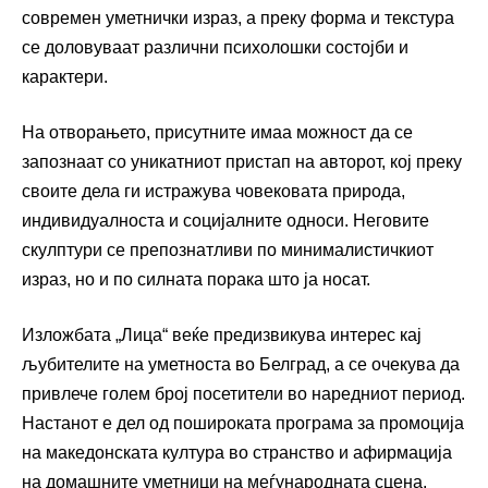
современ уметнички израз, а преку форма и текстура
се доловуваат различни психолошки состојби и
карактери.
На отворањето, присутните имаа можност да се
запознаат со уникатниот пристап на авторот, кој преку
своите дела ги истражува човековата природа,
индивидуалноста и социјалните односи. Неговите
скулптури се препознатливи по минималистичкиот
израз, но и по силната порака што ја носат.
Изложбата „Лица“ веќе предизвикува интерес кај
љубителите на уметноста во Белград, а се очекува да
привлече голем број посетители во наредниот период.
Настанот е дел од пошироката програма за промоција
на македонската култура во странство и афирмација
на домашните уметници на меѓународната сцена.