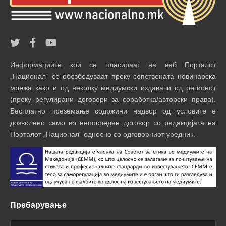
Информациите кои се пласираат на веб Порталот
„Национал“ се обезбедуваат преку сопствената новинарска
мрежа како и од неколку медиумски издавачи од регионот
(преку регулирани договори за соработка/авторски права).
Бесплатно преземање содржини надвор од условите е
дозволено само во непосреден договор со редакцијата на
Порталот „Национал“ односно со одговорниот уредник.
Пребарување