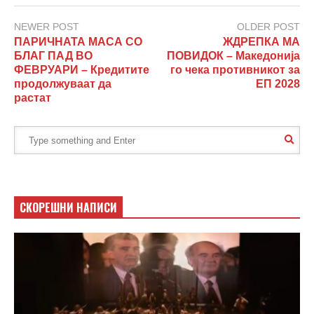
NEWER POST
OLDER POST
ПАРИЧНАТА МАСА СО
ЖДРЕПКА МА
БЛАГ ПАД ВО
ПОВИДОК – Македонија
ФЕВРУАРИ – Кредитите
го чека противникот за
продолжуваат да
ЕП 2028
растат
СКОРЕШНИ НАПИСИ