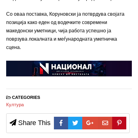
Со оваа поставка, Коруновски ја потврдува својата
позиција како еден од водечките современи
македонски уметници, чија работа успешно ја
поврзува локалната и меѓународната уметничка
сцена.
CATEGORIES
Култура
Share This