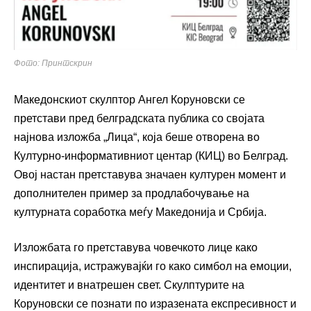
Фото: Принтскрин
Македонскиот скулптор Ангел Коруновски се
претстави пред белградската публика со својата
најнова изложба „Лица“, која беше отворена во
Културно-информативниот центар (КИЦ) во Белград.
Овој настан претставува значаен културен момент и
дополнителен пример за продлабочување на
културната соработка меѓу Македонија и Србија.
Изложбата го претставува човечкото лице како
инспирација, истражувајќи го како симбол на емоции,
идентитет и внатрешен свет. Скулптурите на
Коруновски се познати по изразената експресивност и