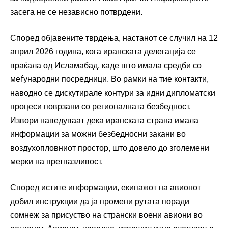
засега не се независно потврдени.
Според објавените тврдења, настанот се случил на 12
април 2026 година, кога иранската делегација се
враќала од Исламабад, каде што имала средби со
меѓународни посредници. Во рамки на тие контакти,
наводно се дискутирале контури за идни дипломатски
процеси поврзани со регионалната безбедност.
Извори наведуваат дека иранската страна имала
информации за можни безбедносни закани во
воздухопловниот простор, што довело до зголемени
мерки на претпазливост.
Според истите информации, екипажот на авионот
добил инструкции да ја промени рутата поради
сомнеж за присуство на странски воени авиони во