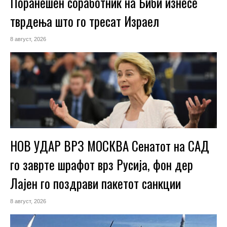
Поранешен соработник на Биби изнесе
тврдења што го тресат Израел
8 август, 2026
НОВ УДАР ВРЗ МОСКВА Сенатот на САД
го заврте шрафот врз Русија, фон дер
Лајен го поздрави пакетот санкции
8 август, 2026