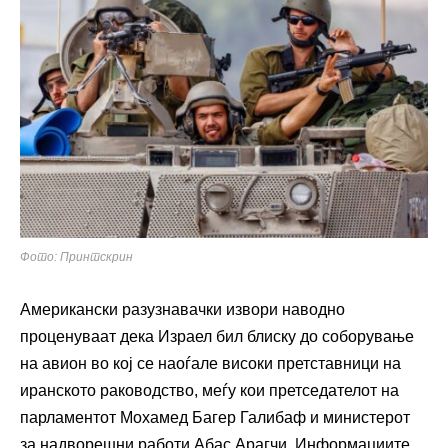
Фото: Принтскрин
Американски разузнавачки извори наводно
проценуваат дека Израел бил блиску до соборување
на авион во кој се наоѓале високи претставници на
иранското раководство, меѓу кои претседателот на
парламентот Мохамед Багер Галибаф и министерот
за надворешни работи Абас Арагчи. Информациите