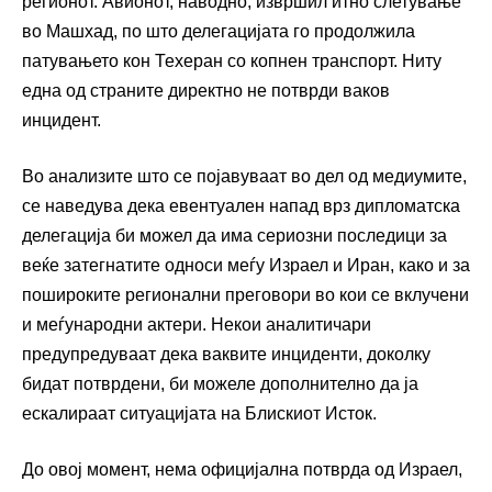
регионот. Авионот, наводно, извршил итно слетување
во Машхад, по што делегацијата го продолжила
патувањето кон Техеран со копнен транспорт. Ниту
една од страните директно не потврди ваков
инцидент.
Во анализите што се појавуваат во дел од медиумите,
се наведува дека евентуален напад врз дипломатска
делегација би можел да има сериозни последици за
веќе затегнатите односи меѓу Израел и Иран, како и за
пошироките регионални преговори во кои се вклучени
и меѓународни актери. Некои аналитичари
предупредуваат дека ваквите инциденти, доколку
бидат потврдени, би можеле дополнително да ја
ескалираат ситуацијата на Блискиот Исток.
До овој момент, нема официјална потврда од Израел,