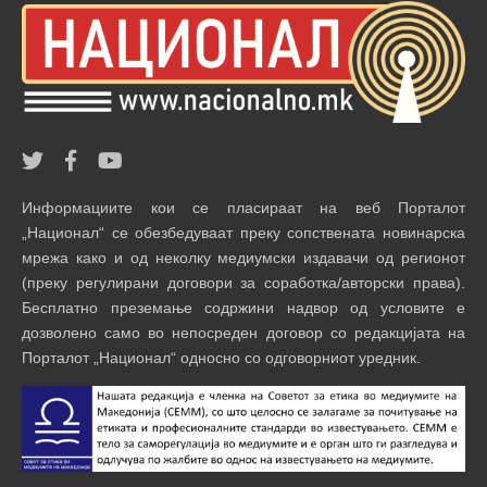
Информациите кои се пласираат на веб Порталот
„Национал“ се обезбедуваат преку сопствената новинарска
мрежа како и од неколку медиумски издавачи од регионот
(преку регулирани договори за соработка/авторски права).
Бесплатно преземање содржини надвор од условите е
дозволено само во непосреден договор со редакцијата на
Порталот „Национал“ односно со одговорниот уредник.