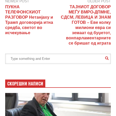
NEWER POST
OLDER POST
ПУКНА
ТАЈНИОТ ДОГОВОР
ТЕЛЕФОНСКИОТ
МЕЃУ ВМРО-ДПМНЕ,
РАЗГОВОР Нетанјаху и
СДСМ, ЛЕВИЦА И ЗНАМ
Трамп договорија итна
ГОТОВ – Еве колку
средба, светот во
милиони евра си
исчекување
земаат од буџетот,
вонпарламентарните
се бришат од играта
СКОРЕШНИ НАПИСИ