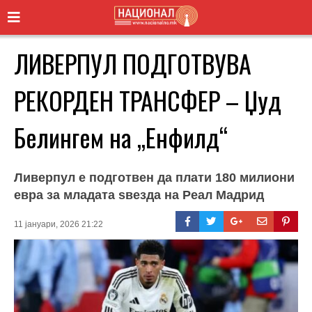
ЛИВЕРПУЛ ПОДГОТВУВА
РЕКОРДЕН ТРАНСФЕР – Џуд
Белингем на „Енфилд“
Ливерпул е подготвен да плати 180 милиони
евра за младата ѕвезда на Реал Мадрид
11 јануари, 2026 21:22