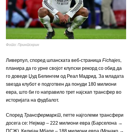
Фото: Принтскрин
Ливерпул, според шпанската веб-страница
Fichajes
,
планира да го урне својот клупски рекорд со обид да
го доведе Џуд Белингем од Реал Мадрид. За младата
ѕвезда клубот е подготвен да понуди 180 милиони
евра, што би го направило трет најскап трансфер во
историјата на фудбалот.
Според
Трансфермаркт
, петте најголеми трансфери
досега се: Нејмар – 222 милиони евра (Барселона →
ПСЖ), Килијан Мбапе – 188 милиони евра (Монако →