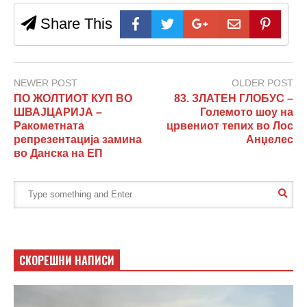
Share This
NEWER POST
OLDER POST
ПО ЖОЛТИОТ КУП ВО
83. ЗЛАТЕН ГЛОБУС –
ШВАЈЦАРИЈА –
Големото шоу на
Ракометната
црвениот тепих во Лос
репрезентација замина
Анџелес
во Данска на ЕП
СКОРЕШНИ НАПИСИ