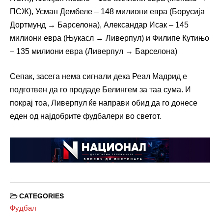
ПСЖ), Усман Дембеле – 148 милиони евра (Борусија
Дортмунд → Барселона), Александар Исак – 145
милиони евра (Њукасл → Ливерпул) и Филипе Кутињо
– 135 милиони евра (Ливерпул → Барселона)
Сепак, засега нема сигнали дека Реал Мадрид е
подготвен да го продаде Белингем за таа сума. И
покрај тоа, Ливерпул ќе направи обид да го донесе
еден од најдобрите фудбалери во светот.
CATEGORIES
Фудбал