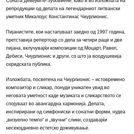
Соната Девејките-Зубовиене, како и во изложбата на
репродукции од делата на легендарниот литвански
уметник Микалојус Константинас Чиурлионис.
Пијанистите, кои настапуваат заедно од 1997 година,
претставија репертоар со дела за четири раце и две
пијана, вклучувајќи композиции од Моцарт, Равел,
Дебиси, Чиурлионис и други, со што ја воодушевија
охридската публика.
Изложбата, посветена на Чиурлионис – истовремено
композитор и сликар, понуди уникатен увид во
неговата уметност каде музиката и сликарството се
спојуваат во авангардна хармонија. Делата,
инспирирани од симфониски и сонатни форми, нудеа
„визуелно темпо“ и „звучни“ слики, создавајќи
несекојдневно естетско доживување.