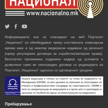
Информациите кои се пласираат на веб Порталот
„Национал“ се обезбедуваат преку сопствената новинарска
мрежа како и од неколку медиумски издавачи од регионот
(преку регулирани договори за соработка/авторски права).
Бесплатно преземање содржини надвор од условите е
дозволено само во непосреден договор со редакцијата на
Порталот „Национал“ односно со одговорниот уредник.
Пребарување