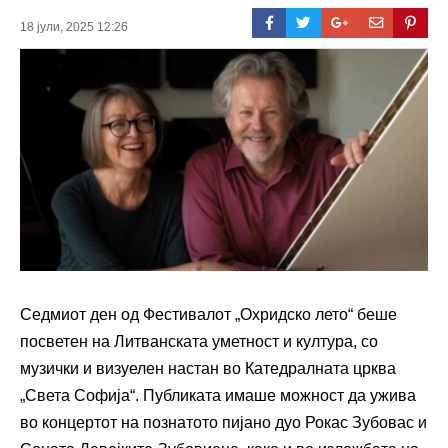
18 јули, 2025 12:26
Седмиот ден од Фестивалот „Охридско лето“ беше
посветен на Литванската уметност и култура, со
музички и визуелен настан во Катедралната црква
„Света Софија“. Публиката имаше можност да ужива
во концертот на познатото пијано дуо Рокас Зубовас и