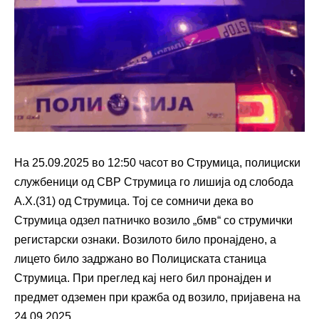
На 25.09.2025 во 12:50 часот во Струмица, полициски
службеници од СВР Струмица го лишија од слобода
А.Х.(31) од Струмица. Тој се сомничи дека во
Струмица одзел патничко возило „бмв“ со струмички
регистарски ознаки. Возилото било пронајдено, а
лицето било задржано во Полициската станица
Струмица. При преглед кај него бил пронајден и
предмет одземен при кражба од возило, пријавена на
24.09.2025.