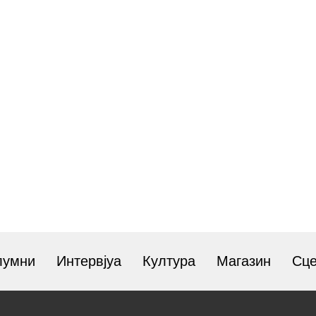
лумни
Интервјуа
Култура
Магазин
Сц