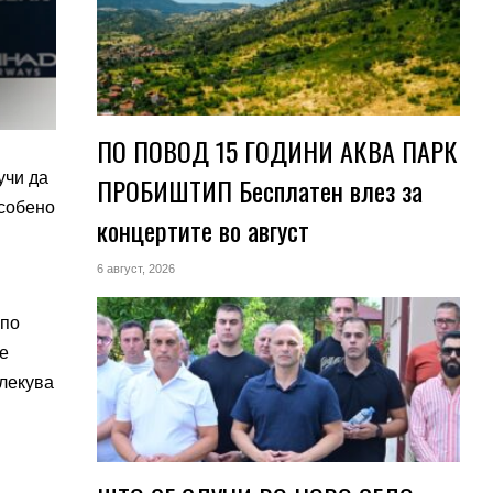
ПО ПОВОД 15 ГОДИНИ АКВА ПАРК
учи да
ПРОБИШТИП Бесплатен влез за
особено
концертите во август
6 август, 2026
 по
 е
влекува