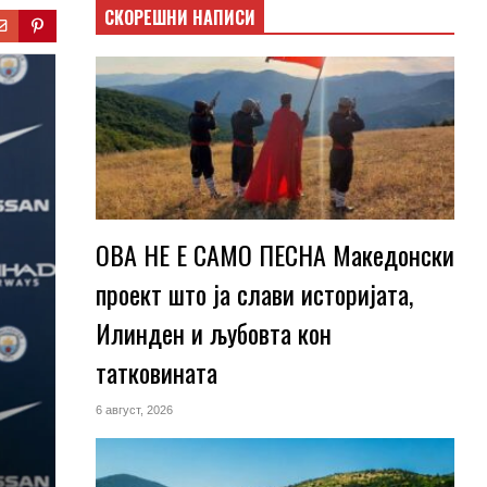
СКОРЕШНИ НАПИСИ
ОВА НЕ Е САМО ПЕСНА Македонски
проект што ја слави историјата,
Илинден и љубовта кон
татковината
6 август, 2026