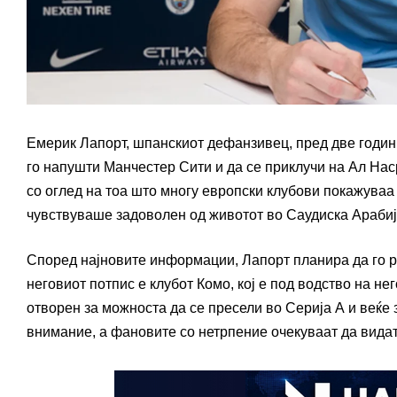
Емерик Лапорт, шпанскиот дефанзивец, пред две години
го напушти Манчестер Сити и да се приклучи на Ал Нас
со оглед на тоа што многу европски клубови покажуваа 
чувствуваше задоволен од животот во Саудиска Арабија
Според најновите информации, Лапорт планира да го ра
неговиот потпис е клубот Комо, кој е под водство на не
отворен за можноста да се пресели во Серија А и веќе
внимание, а фановите со нетрпение очекуваат да видат 