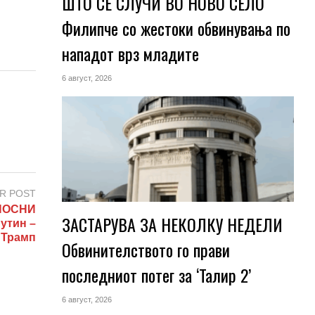
ШТО СЕ СЛУЧИ ВО НОВО СЕЛО
Филипче со жестоки обвинувања по
нападот врз младите
6 август, 2026
R POST
НОСНИ
ЗАСТАРУВА ЗА НЕКОЛКУ НЕДЕЛИ
утин –
Трамп
Обвинителството го прави
последниот потег за ‘Талир 2’
6 август, 2026