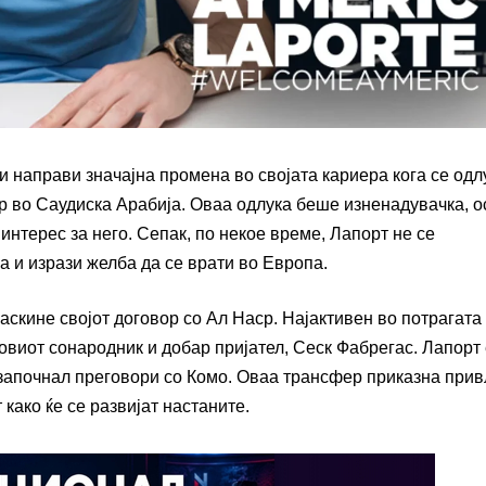
 направи значајна промена во својата кариера кога се одл
р во Саудиска Арабија. Оваа одлука беше изненадувачка, 
интерес за него. Сепак, по некое време, Лапорт не се
 и изрази желба да се врати во Европа.
скине својот договор со Ал Наср. Најактивен во потрагата
говиот сонародник и добар пријател, Сеск Фабрегас. Лапорт
 започнал преговори со Комо. Оваа трансфер приказна при
како ќе се развијат настаните.