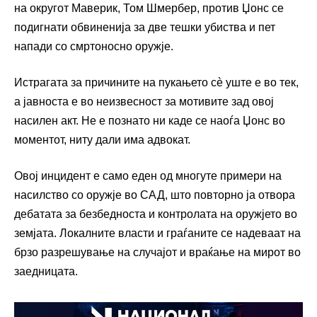
на округот Маверик, Том Шмербер, против Џонс се
подигнати обвиненија за две тешки убиства и пет
напади со смртоносно оружје.
Истрагата за причините на пукањето сè уште е во тек,
а јавноста е во неизвесност за мотивите зад овој
насилен акт. Не е познато ни каде се наоѓа Џонс во
моментот, ниту дали има адвокат.
Овој инцидент е само еден од многуте примери на
насилство со оружје во САД, што повторно ја отвора
дебатата за безбедноста и контролата на оружјето во
земјата. Локалните власти и граѓаните се надеваат на
брзо разрешување на случајот и враќање на мирот во
заедницата.