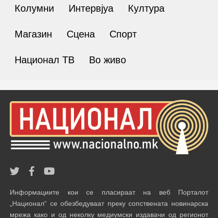
Колумни
Интервјуа
Култура
Магазин
Сцена
Спорт
Национал ТВ
Во живо
Информациите кои се пласираат на веб Порталот
„Национал“ се обезбедуваат преку сопствената новинарска
мрежа како и од неколку медиумски издавачи од регионот