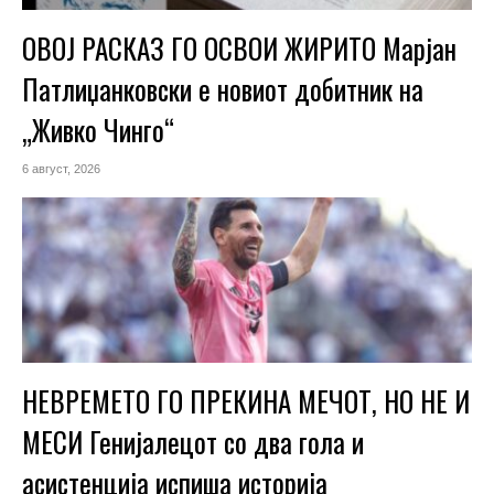
ОВОЈ РАСКАЗ ГО ОСВОИ ЖИРИТО Марјан
Патлиџанковски е новиот добитник на
„Живко Чинго“
6 август, 2026
НЕВРЕМЕТО ГО ПРЕКИНА МЕЧОТ, НО НЕ И
МЕСИ Генијалецот со два гола и
асистенција испиша историја