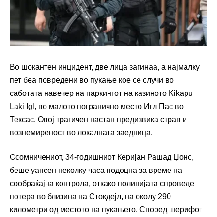
Во шокантен инцидент, две лица загинаа, а најмалку
пет беа повредени во пукање кое се случи во
саботата навечер на паркингот на казиното Kikapu
Laki Igl, во малото погранично место Игл Пас во
Тексас. Овој трагичен настан предизвика страв и
вознемиреност во локалната заедница.
Осомничениот, 34-годишниот Керијан Рашад Џонс,
беше уапсен неколку часа подоцна за време на
сообраќајна контрола, откако полицијата спроведе
потера во близина на Стокдејл, на околу 290
километри од местото на пукањето. Според шерифот