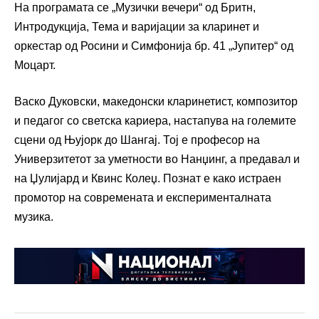
На програмата се „Музички вечери“ од Бритн,
Интродукција, Тема и варијации за кларинет и
оркестар од Росини и Симфонија бр. 41 „Јупитер“ од
Моцарт.
Васко Дуковски, македонски кларинетист, композитор
и педагог со светска кариера, настапува на големите
сцени од Њујорк до Шангај. Тој е професор на
Универзитетот за уметности во Нанџинг, а предавал и
на Џулијард и Квинс Колеџ. Познат е како истраен
промотор на современата и експерименталната
музика.