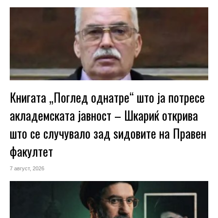
Книгата „Поглед однатре“ што ја потресе
акладемската јавност – Шкариќ открива
што се случувало зад ѕидовите на Правен
факултет
7 август, 2026