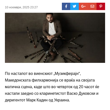
10 ноември, 2025 23:27
По настапот во виенскиот „Музикферајн“,
Македонската филхармонија се враќа на својата
матична сцена, каде што во четврток од 20 часот ќе
настапи заедно со кларинетистот Васко Дуковски и
диригентот Марк Кадин од Украина.