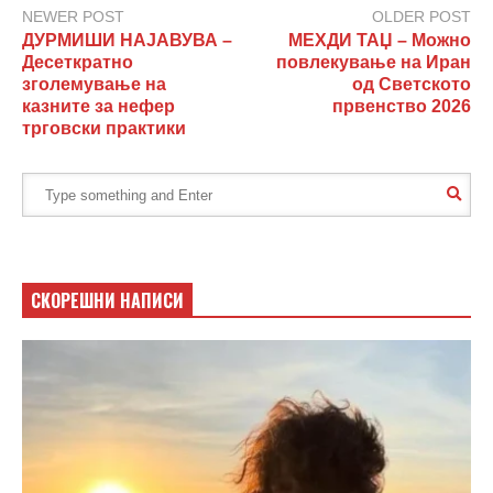
NEWER POST
OLDER POST
ДУРМИШИ НАЈАВУВА –
МЕХДИ ТАЏ – Можно
Десеткратно
повлекување на Иран
зголемување на
од Светското
казните за нефер
првенство 2026
трговски практики
СКОРЕШНИ НАПИСИ