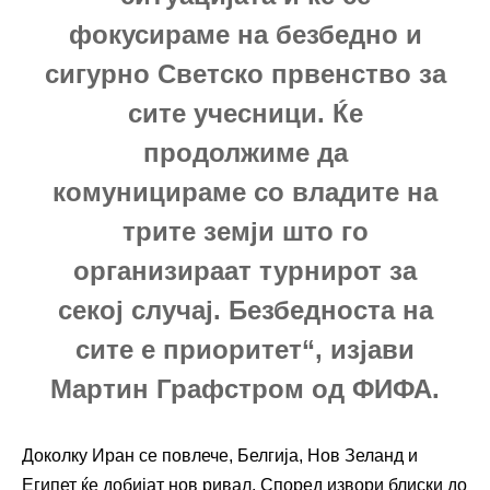
фокусираме на безбедно и
сигурно Светско првенство за
сите учесници. Ќе
продолжиме да
комуницираме со владите на
трите земји што го
организираат турнирот за
секој случај. Безбедноста на
сите е приоритет“, изјави
Мартин Графстром од ФИФА.
Доколку Иран се повлече, Белгија, Нов Зеланд и
Египет ќе добијат нов ривал. Според извори блиски до