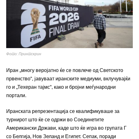
Фото: Принтскрин
Иран „многу веројатно ќе се повлече од Светското
првенство“, јавуваат иранските медиуми, вклучувајќи
го и „Техеран тајмс“, како и бројни меѓународни
портали.
Иранската репрезентација се квалификуваше за
турнирот што ќе се одржи во Соединетите
Американски Држави, каде што ќе игра во групата Г
со Белгија, Нов Зеланд и Египет. Сепак, поради