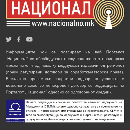
Информациите кои се пласираат на веб Порталот
„Национал“ се обезбедуваат преку сопствената новинарска
мрежа како и од неколку медиумски издавачи од регионот
(преку регулирани договори за соработка/авторски права).
Бесплатно преземање содржини надвор од условите е
дозволено само во непосреден договор со редакцијата на
Порталот „Национал“ односно со одговорниот уредник.