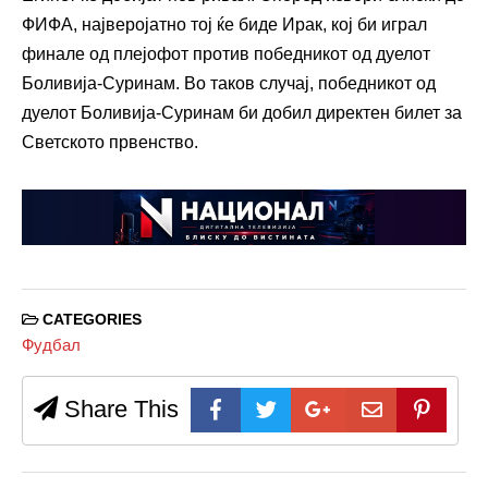
ФИФА, најверојатно тој ќе биде Ирак, кој би играл
финале од плејофот против победникот од дуелот
Боливија-Суринам. Во таков случај, победникот од
дуелот Боливија-Суринам би добил директен билет за
Светското првенство.
CATEGORIES
Фудбал
Share This