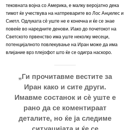
тековната војна со Америка, е малку веројатно дека
тимот ќе учествува на натпреварите во Лос Анџелес и
Сиетл. Одлуката сè уште не е конечна и ќе се знае
повеќе во наредните денови. Иако до почетокот на
Светското првенство има уште неколку месеци,
потенцијалното повлекување на Иран може да има
влијание врз плејофот што ќе се одигра наскоро.
„Ги прочитавме вестите за
Иран како и сите други.
Имавме состанок и сè уште е
рано да се коментираат
деталите, но ќе ја следиме
ситуацијата и ќе се