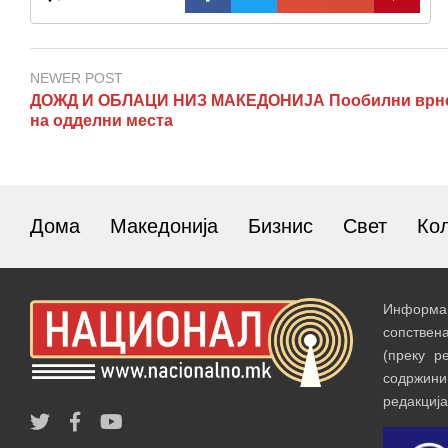
NEWER POST
ДОЖД И ОБЛАЦИ НИЗ МАКЕДОНИЈА Пообилни врн
на одделни места
Дома
Македонија
Бизнис
Свет
Ко
Информац
сопствен
(преку р
содржин
редакција