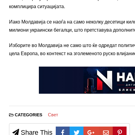
комплицира ситуацијата.
Иако Молдавија се наоѓа на само неколку десетици кило
милиони украински бегалци, што претставува дополните
Изборите во Молдавија не само што ќе одредат политичк
цела Европа, во контекст на зголеменото руско влијани
Свет
CATEGORIES
Share This