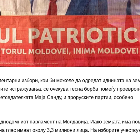
ентарни избори, кои би можеле да одредат иднината на зем
ните истражувања, се очекува тесна борба помеѓу проевроп
ретседателката Маја Санду, и проруските партии, особено
 еднодомниот парламент на Молдавија. Иако земјата има по
 на глас имаат околу 3,3 милиони лица. На изборите учеству