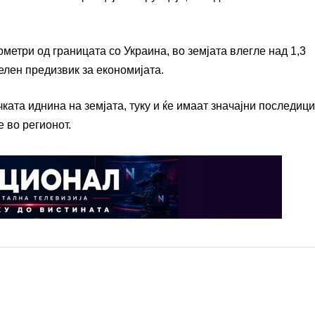
метри од границата со Украина, во земјата влегле над 1,3
лен предизвик за економијата.
ата иднина на земјата, туку и ќе имаат значајни последици
е во регионот.