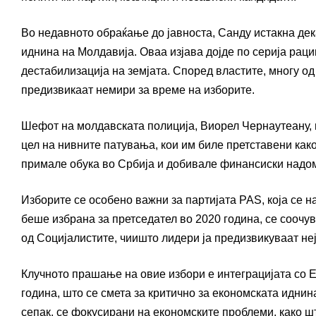
Во недавното обраќање до јавноста, Санду истакна дек
иднина на Молдавија. Оваа изјава дојде по серија раци
дестабилизација на земјата. Според властите, многу од
предизвикаат немири за време на изборите.
Шефот на молдавската полиција, Виорел Чернаутеану, и
цел на нивните патувања, кои им биле претставени как
примале обука во Србија и добивале финансиски надом
Изборите се особено важни за партијата PAS, која се н
беше избрана за претседател во 2020 година, се соочув
од Социјалистите, чиишто лидери ја предизвикуваат неј
Клучното прашање на овие избори е интеграцијата со Е
година, што се смета за критично за економската иднина
сепак, се фокусирани на економските проблеми, како ш