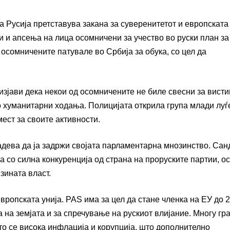
а Русија претставува закана за суверенитетот и европската
и и апсења на лица осомничени за учество во руски план за
 осомничените патувале во Србија за обука, со цел да
зјави дека некои од осомничените не биле свесни за висти
о хуманитарни ходања. Полицијата открила група млади луѓ
ест за своите активности.
адева да ја задржи својата парламентарна мнозинство. Санд
а со силна конкуренција од страна на проруските партии, о
зината власт.
вропската унија. PAS има за цел да стане членка на ЕУ до 
 на земјата и за спречување на рускиот влијание. Многу гра
то се висока инфлација и корупција, што дополнително