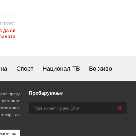
R POST
 да се
раната
ена
Спорт
Национал ТВ
Во живо
Пребарување
аат преку
 регионот
преземање
говор со