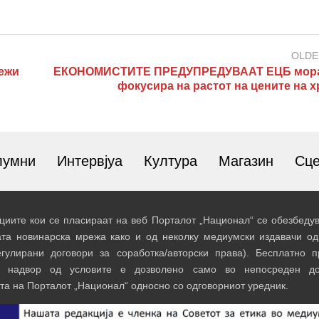
OLDE
ежи
ЕКОНОМИСТИТЕ ПРЕДУПРЕДУВААТ ЕЦБ мора
фокусира на растот на цените на х
лумни
Интервјуа
Култура
Магазин
Сц
иите кои се пласираат на веб Порталот „Национал“ се обезбедув
ата новинарска мрежа како и од неколку медиумски издавачи од
егулирани договори за соработка/авторски права). Бесплатно 
и надвор од условите е дозволено само во непосреден до
та на Порталот „Национал“ односно со одговорниот уредник.