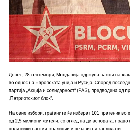
Денес, 28 септември, Молдавија одржува важни парлам
во однос на Европската унија и Русија. Според послед
партија „Акција и солидарност“ (PAS), предводена од п
„Патриотскиот блок”.
На овие избори, граѓаните ќе изберат 101 пратеник во
од 2,5 милиони жители, со оглед на дијаспората, право
политички партии, коалиции и независни кандидати.