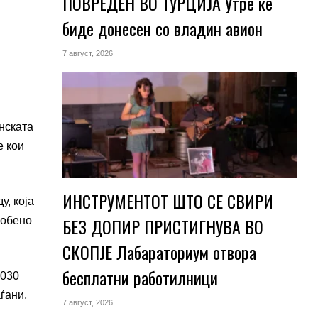
ПОВРЕДЕН ВО ТУРЦИЈА Утре ќе
биде донесен со владин авион
7 август, 2026
нската
е кои
ИНСТРУМЕНТОТ ШТО СЕ СВИРИ
у, која
БЕЗ ДОПИР ПРИСТИГНУВА ВО
собено
СКОПЈЕ Лабараториум отвора
бесплатни работилници
2030
ѓани,
7 август, 2026