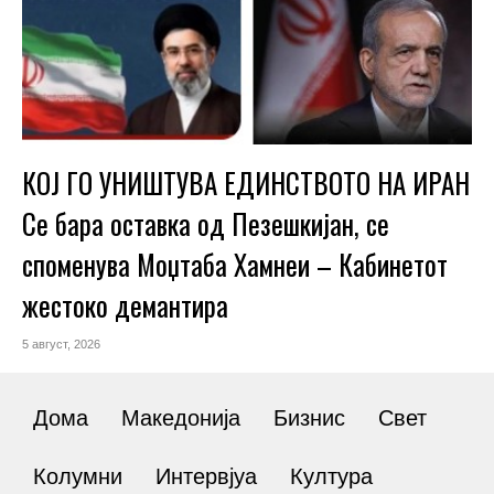
КОЈ ГО УНИШТУВА ЕДИНСТВОТО НА ИРАН
Се бара оставка од Пезешкијан, се
споменува Моџтаба Хамнеи – Кабинетот
жестоко демантира
5 август, 2026
Дома
Македонија
Бизнис
Свет
Колумни
Интервјуа
Култура