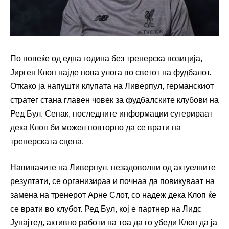
По повеќе од една година без тренерска позиција,
Јирген Клоп најде нова улога во светот на фудбалот.
Откако ја напушти клупата на Ливерпул, германскиот
стратег стана главен човек за фудбалските клубови на
Ред Бул. Сепак, последните информации сугерираат
дека Клоп би можел повторно да се врати на
тренерската сцена.
Навивачите на Ливерпул, незадоволни од актуелните
резултати, се организираа и почнаа да повикуваат на
замена на тренерот Арне Слот, со надеж дека Клоп ќе
се врати во клубот. Ред Бул, кој е партнер на Лидс
Јунајтед, активно работи на тоа да го убеди Клоп да ја