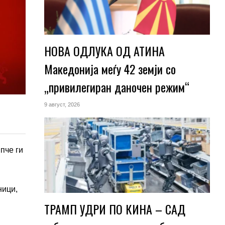
НОВА ОДЛУКА ОД АТИНА
Македонија меѓу 42 земји со
„привилегиран даночен режим“
9 август, 2026
пче ги
ници,
ТРАМП УДРИ ПО КИНА – САД