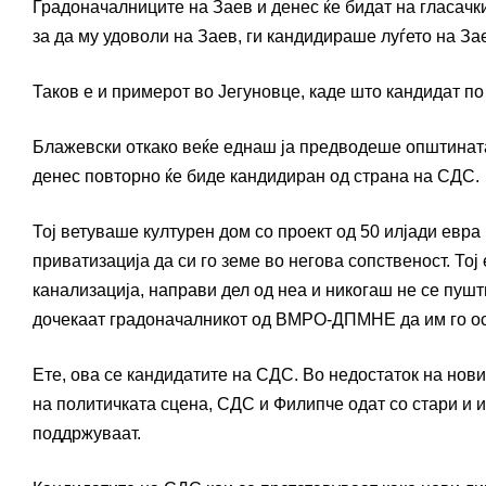
Градоначалниците на Заев и денес ќе бидат на гласачк
за да му удоволи на Заев, ги кандидираше луѓето на За
Таков е и примерот во Јегуновце, каде што кандидат по 
Блажевски откако веќе еднаш ја предводеше општината
денес повторно ќе биде кандидиран од страна на СДС.
Тој ветуваше културен дом со проект од 50 илјади евра 
приватизација да си го земе во негова сопственост. То
канализација, направи дел од неа и никогаш не се пушт
дочекаат градоначалникот од ВМРО-ДПМНЕ да им го оств
Ете, ова се кандидатите на СДС. Во недостаток на нов
на политичката сцена, СДС и Филипче одат со стари и и
поддржуваат.