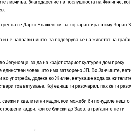
ите ливчиња, благодарение на послушноста на Филипче, кој
ев.
трет пат е Дарко Блажевски, за кој гарантира токму Зоран 
 и не направи ништо за подобрување на животот на граѓан
во Јегуновце, за да на крајот стариот културен дом преку
ј е единствен човек што има затворено ЈП. Во Јанчиште, вет
и во употреба, додека во Жилче, ветуваше вода за жителите
ари тоа ветување. Кој еднаш ги разочарал, пак ќе ги разо
и, свежи и квалитетни кадри, кои можеби би понудиле нешто
строшени кадри, кои се блиски до Заев, а граѓаните не ги