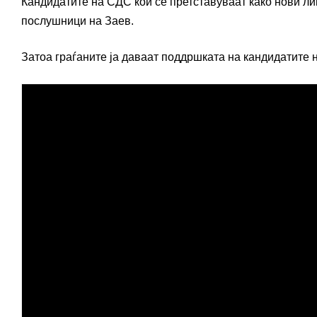
Кандидатите на СДС кои се претставуваат како нови лица
послушници на Заев.
Затоа граѓаните ја даваат поддршката на кандидатит