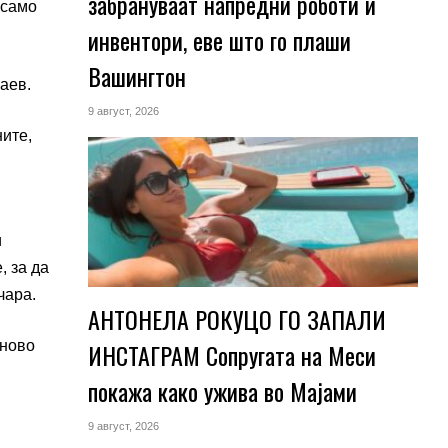
забрануваат напредни роботи и
 само
инвентори, еве што го плаши
Вашингтон
Заев.
9 август, 2026
ите,
и
, за да
чара.
АНТОНЕЛА РОКУЦО ГО ЗАПАЛИ
 ново
ИНСТАГРАМ Сопругата на Меси
покажа како ужива во Мајами
9 август, 2026