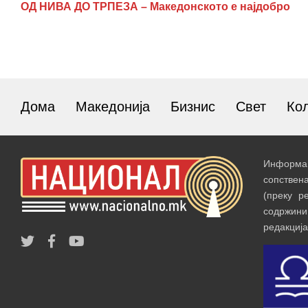
ОД НИВА ДО ТРПЕЗА – Македонското е најдобро
Дома
Македонија
Бизнис
Свет
Ко
Информац
сопствен
(преку р
содржин
редакција