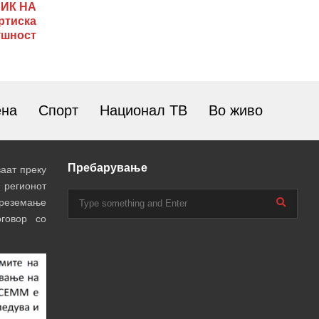
ИК НА
ртиска
ушност
ена
Спорт
Национал ТВ
Во живо
Пребарување
аат преку
 регионот
преземање
говор со