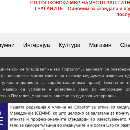
СО ТОШКОВСКИ МВР НАМЕСТО ЗАШТИТН
ГРАЃАНИТЕ – Синоним за скандали и па
посл
лумни
Интервјуа
Култура
Магазин
Сц
иите кои се пласираат на веб Порталот „Национал“ се обезбедув
ата новинарска мрежа како и од неколку медиумски издавачи од
егулирани договори за соработка/авторски права). Бесплатно 
и надвор од условите е дозволено само во непосреден до
та на Порталот „Национал“ односно со одговорниот уредник.