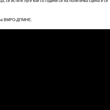
, се истите луѓе кои со години се на политичка сцена и се
е на ВМРО-ДПМНЕ.