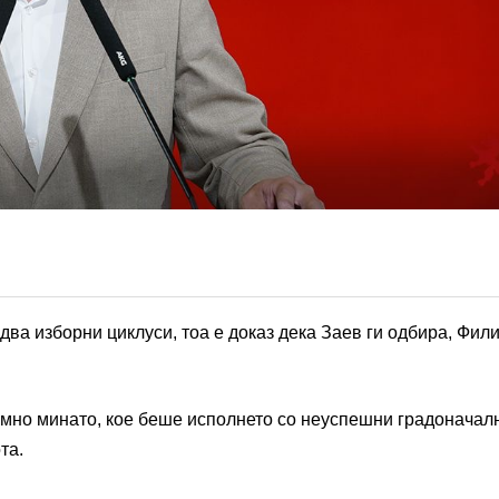
ва изборни циклуси, тоа е доказ дека Заев ги одбира, Фили
темно минато, кое беше исполнето со неуспешни градоначал
та.