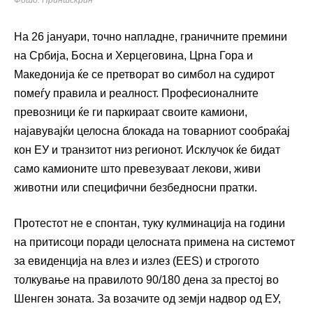
На 26 јануари, точно напладне, граничните премини
на Србија, Босна и Херцеговина, Црна Гора и
Македонија ќе се претворат во симбол на судирот
помеѓу правила и реалност. Професионалните
превозници ќе ги паркираат своите камиони,
најавувајќи целосна блокада на товарниот сообраќај
кон ЕУ и транзитот низ регионот. Исклучок ќе бидат
само камионите што превезуваат лекови, живи
животни или специфични безбедносни пратки.
Протестот не е спонтан, туку кулминација на години
на притисоци поради целосната примена на системот
за евиденција на влез и излез (EES) и строгото
толкување на правилото 90/180 дена за престој во
Шенген зоната. За возачите од земји надвор од ЕУ,