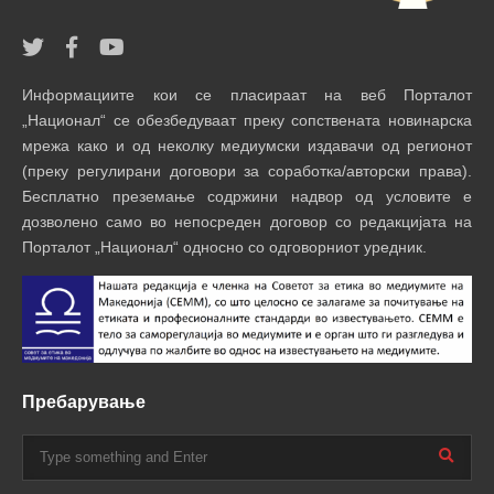
Информациите кои се пласираат на веб Порталот
„Национал“ се обезбедуваат преку сопствената новинарска
мрежа како и од неколку медиумски издавачи од регионот
(преку регулирани договори за соработка/авторски права).
Бесплатно преземање содржини надвор од условите е
дозволено само во непосреден договор со редакцијата на
Порталот „Национал“ односно со одговорниот уредник.
Пребарување