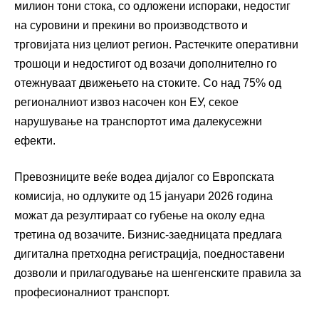
милион тони стока, со одложени испораки, недостиг
на суровини и прекини во производството и
трговијата низ целиот регион. Растечките оперативни
трошоци и недостигот од возачи дополнително го
отежнуваат движењето на стоките. Со над 75% од
регионалниот извоз насочен кон ЕУ, секое
нарушување на транспортот има далекусежни
ефекти.
Превозниците веќе водеа дијалог со Европската
комисија, но одлуките од 15 јануари 2026 година
можат да резултираат со губење на околу една
третина од возачите. Бизнис-заедницата предлага
дигитална претходна регистрација, поедноставени
дозволи и прилагодување на шенгенските правила за
професионалниот транспорт.