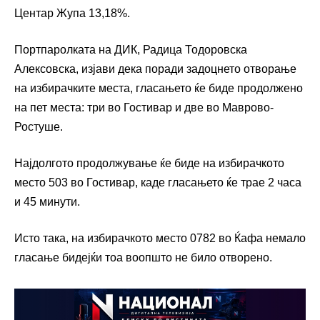
Центар Жупа 13,18%.
Портпаролката на ДИК, Радица Тодоровска
Алексовска, изјави дека поради задоцнето отворање
на избирачките места, гласањето ќе биде продолжено
на пет места: три во Гостивар и две во Маврово-
Ростуше.
Најдолгото продолжување ќе биде на избирачкото
место 503 во Гостивар, каде гласањето ќе трае 2 часа
и 45 минути.
Исто така, на избирачкото место 0782 во Ќафа немало
гласање бидејќи тоа воопшто не било отворено.