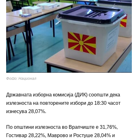
Фото: Национал
Државната изборна комисија (ДИК) соопшти дека
излезноста на повторените избори до 18:30 часот
изнесува 28,07%.
По општини излезноста во Врапчиште е 31,76%,
Гостивар 28,22%, Маврово и Ростуше 28,04% и