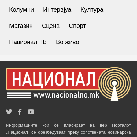
Колумни
Интервјуа
Култура
Магазин
Сцена
Спорт
Национал ТВ
Во живо
Информациите кои се пласираат на веб Порталот
„Национал“ се обезбедуваат преку сопствената новинарска