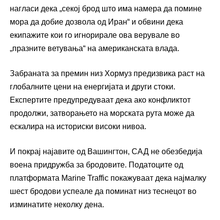
нагласи дека „секој брод што има намера да помине
мора да добие дозвола од Иран“ и обвини дека
екипажите кои го игнорирале ова верувале во
„празните ветувања“ на американската влада.
Забраната за премин низ Хормуз предизвика раст на
глобалните цени на енергијата и други стоки.
Експертите предупредуваат дека ако конфликтот
продолжи, затворањето на морската рута може да
ескалира на историски високи нивоа.
И покрај најавите од Вашингтон, САД не обезбедија
воена придружба за бродовите. Податоците од
платформата Marine Traffic покажуваат дека најмалку
шест бродови успеале да поминат низ теснецот во
изминатите неколку дена.