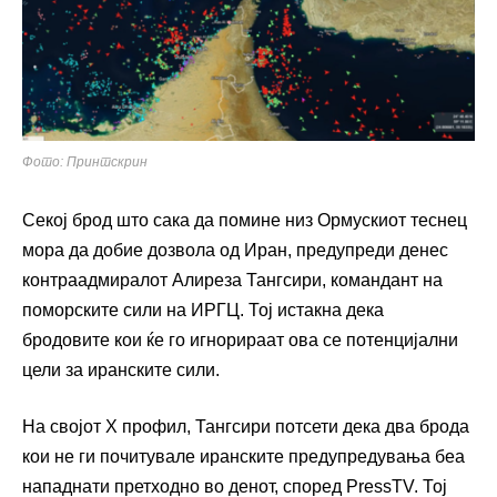
Фото: Принтскрин
Секој брод што сака да помине низ Ормускиот теснец
мора да добие дозвола од Иран, предупреди денес
контраадмиралот Алиреза Тангсири, командант на
поморските сили на ИРГЦ. Тој истакна дека
бродовите кои ќе го игнорираат ова се потенцијални
цели за иранските сили.
На својот X профил, Тангсири потсети дека два брода
кои не ги почитувале иранските предупредувања беа
нападнати претходно во денот, според PressTV. Тој