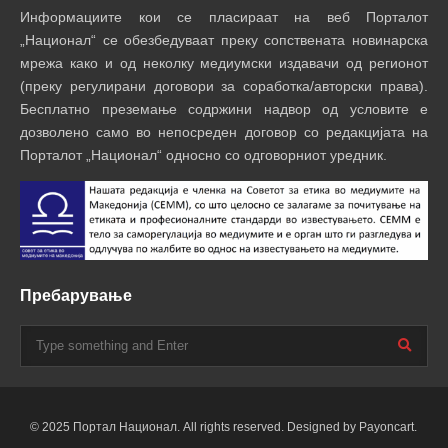
Информациите кои се пласираат на веб Порталот
„Национал“ се обезбедуваат преку сопствената новинарска
мрежа како и од неколку медиумски издавачи од регионот
(преку регулирани договори за соработка/авторски права).
Бесплатно преземање содржини надвор од условите е
дозволено само во непосреден договор со редакцијата на
Порталот „Национал“ односно со одговорниот уредник.
Пребарување
© 2025 Портал Национал. All rights reserved. Designed by Payoncart.