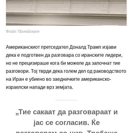
Фото: Принтскрин
Американскиот претседател
Доналд Трамп
изјави
дека е подготвен да разговара со иранските лидери,
но не прецизираше кога би можеле да започнат тие
разговори. Тој тврди дека голем дел од раководството
на Иран е убиено во заедничките американско-
израелски напади врз земјата.
„Тие сакаат да разговараат и
јас се согласив. Ќе