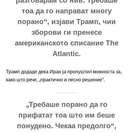
разговарам со нив. Требаше
тоа да го направат многу
порано“, изјави Трамп, чии
зборови ги пренесе
американското списание
The
Atlantic
.
Трамп додаде дека Иран ја пропуштил можноста за,
како што рече, „практично и лесно решение“.
„Требаше порано да го
прифатат тоа што им беше
понудено. Чекаа предолго“,