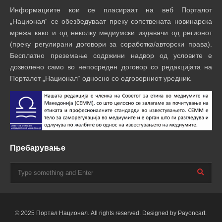
Информациите кои се пласираат на веб Порталот
„Национал“ се обезбедуваат преку сопствената новинарска
мрежа како и од неколку медиумски издавачи од регионот
(преку регулирани договори за соработка/авторски права).
Бесплатно преземање содржини надвор од условите е
дозволено само во непосреден договор со редакцијата на
Порталот „Национал“ односно со одговорниот уредник.
Пребарување
© 2025 Портал Национал. All rights reserved. Designed by Payoncart.