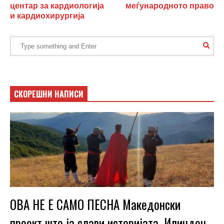
центар за кардиологија
меѓународното право
и кардиохирургија
СКОРЕШНИ НАПИСИ
ОВА НЕ Е САМО ПЕСНА Македонски
проект што ја слави историјата, Илинден