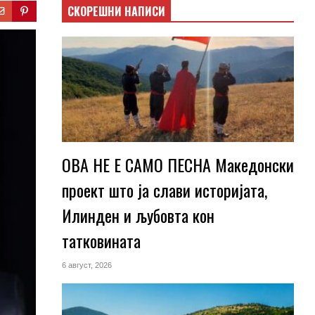
СКОРЕШНИ НАПИСИ
ОВА НЕ Е САМО ПЕСНА Македонски
проект што ја слави историјата,
Илинден и љубовта кон
татковината
6 август, 2026