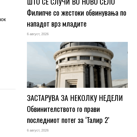
ШТО СЕ СЛУЧИ ВО НОВО СЕЛО
Филипче со жестоки обвинувања по
зок
нападот врз младите
6 август, 2026
ЗАСТАРУВА ЗА НЕКОЛКУ НЕДЕЛИ
Обвинителството го прави
последниот потег за ‘Талир 2’
6 август, 2026