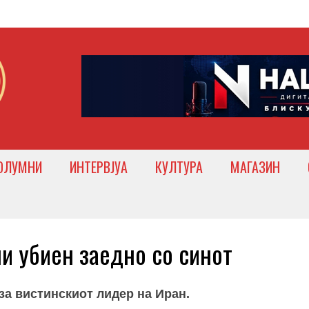
ОЛУМНИ
ИНТЕРВЈУА
КУЛТУРА
МАГАЗИН
 убиен заедно со синот
за вистинскиот лидер на Иран.