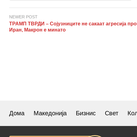
NEWER POST
ТРАМП ТВРДИ – Сојузниците не сакаат агресија пр
Иран, Макрон е минато
Дома
Македонија
Бизнис
Свет
Ко