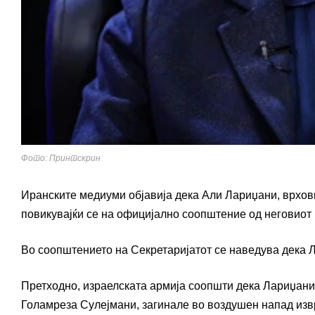
Фото: Принтскрин
Иранските медиуми објавија дека
Али Лариџани
, врхо
повикувајќи се на официјално соопштение од неговиот 
Во соопштението на Секретаријатот се наведува дека 
Претходно, израелската армија соопшти дека Лариџани
Голамреза Сулејмани
, загинале во воздушен напад из