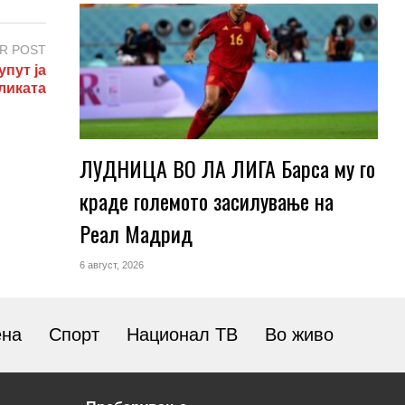
R POST
пут ја
ликата
ЛУДНИЦА ВО ЛА ЛИГА Барса му го
краде големото засилување на
Реал Мадрид
6 август, 2026
ена
Спорт
Национал ТВ
Во живо