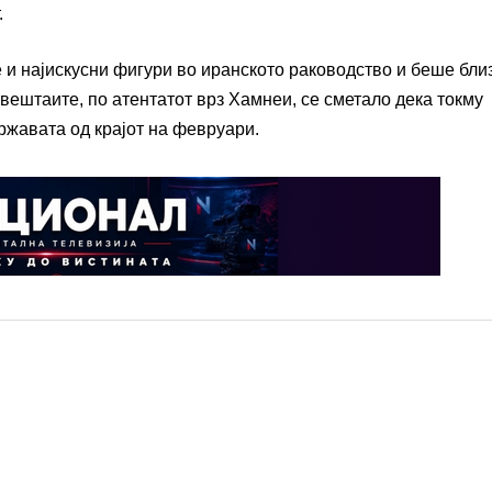
.
 и најискусни фигури во иранското раководство и беше бли
звештаите, по атентатот врз Хамнеи, се сметало дека токму
ржавата од крајот на февруари.