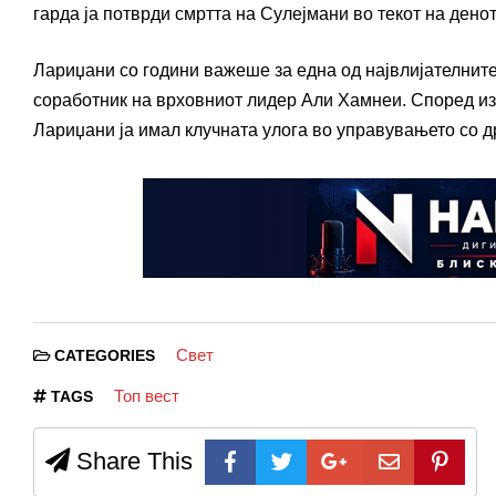
гарда
ја потврди смртта на Сулејмани во текот на денот
Лариџани со години важеше за една од највлијателните
соработник на врховниот лидер
Али Хамнеи
. Според и
Лариџани ја имал клучната улога во управувањето со д
Свет
CATEGORIES
Топ вест
TAGS
Share This