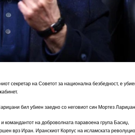
вниот секретар на Советот за национална безбедност, е убие
кабинет.
Лариџани бил убиен заедно со неговиот син Мортез Лариџан
 и командантот на доброволната паравоена група Басиџ,
вршен врз Иран. Иранскиот
Корпус на исламската револуци