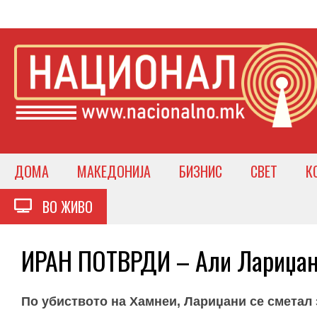
ДОМА
МАКЕДОНИЈА
БИЗНИС
СВЕТ
К
ВО ЖИВО
ИРАН ПОТВРДИ – Али Лариџани
По убиството на Хамнеи, Лариџани се сметал 