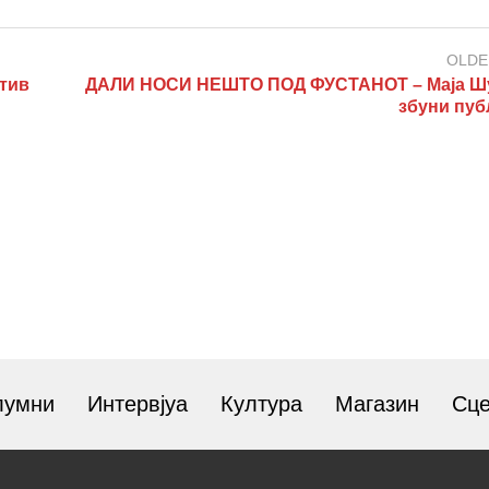
OLDE
отив
ДАЛИ НОСИ НЕШТО ПОД ФУСТАНОТ – Маја Шу
збуни пуб
лумни
Интервјуа
Култура
Магазин
Сц