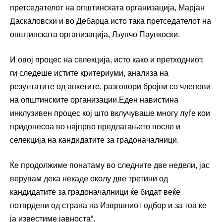
претседателот на општинската организација, Марјан
Даскаловски и во Дебарца исто така претседателот на
општинската организација, Љупчо Паункоски.
И овој процес на селекција, исто како и претходниот,
ги следеше истите критериуми, анализа на
резултатите од анкетите, разговори бројни со членови
на општинските организации.Еден навистина
инклузивен процес кој што вклучуваше многу луѓе кои
придонесоа во најпрво предлагањето после и
селекција на кандидатите за градоначалници.
Ќе продолжиме понатаму во следните две недели, јас
верувам дека некаде околу две третини од
кандидатите за градоначалници ќе бидат веќе
потврдени од страна на Извршниот одбор и за тоа ќе
ја известиме јавноста“.