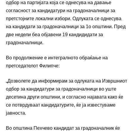
одбор на партијата која се однесува на давање
согласност за кандидатури на градоначалници за
претстојните локални избори. Одлуката се однесува
на кандидати за градоначалници за 1о општини. Пред
две недели беа објавени 19 кандидидати за
градоначалници.
Во продолжение е интегралното обраќање на
претседателот Филипче:
„Дозволете да информирам за одлуката на Извршниот
одбор за кандидатури за градоначалници во уште
десетина други општини, и согласно најавата како ќе
се потврдуваат кандидатурите, ќе ја известуваме
јавноста.
Во општина Пехчево кандидат за градоначалник ќе