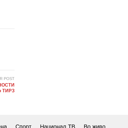
R POST
НОСТИ
о ТИРЗ
ена
Спорт
Национал ТВ
Во живо