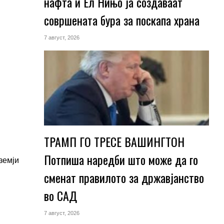
нафта и Ел Нињо ја создаваат
совршената бура за поскапа храна
7 август, 2026
ТРАМП ГО ТРЕСЕ ВАШИНГТОН
Потпиша наредби што може да го
земји
сменат правилото за државјанство
во САД
7 август, 2026