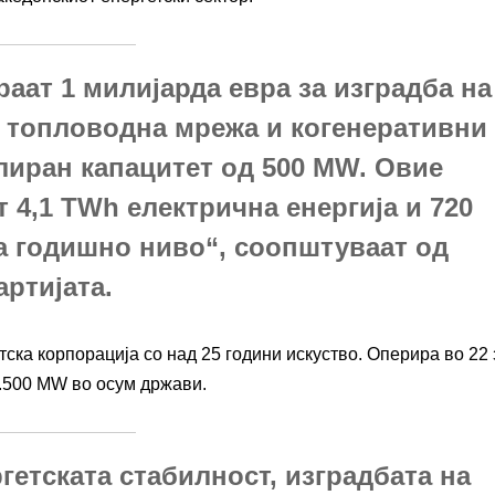
раат 1 милијарда евра за изградба на
, топловодна мрежа и когенеративни
лиран капацитет од 500 MW. Овие
 4,1 TWh електрична енергија и 720
а годишно ниво“, соопштуваат од
артијата.
тска корпорација со над 25 години искуство. Оперира во 22 
3.500 MW во осум држави.
гетската стабилност, изградбата на