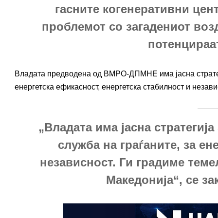
гасните когенеративни цент
проблемот со загадениот воз
потенцираа
Владата предводена од ВМРО-ДПМНЕ има јасна стратегиј
енергетска ефикасност, енергетска стабилност и незав
„Владата има јасна стратегија 
служба на граѓаните, за ен
независност. Ги градиме теме
Македонија“, се з