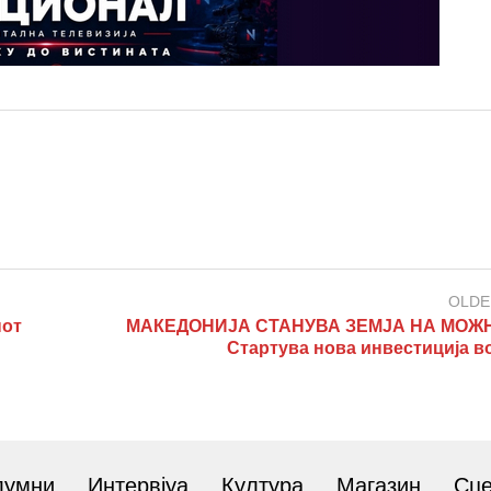
OLDE
от
МАКЕДОНИЈА СТАНУВА ЗЕМЈА НА МОЖ
Стартува нова инвестиција в
лумни
Интервјуа
Култура
Магазин
Сц