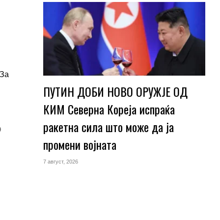
 За
ПУТИН ДОБИ НОВО ОРУЖЈЕ ОД
КИМ Северна Кореја испраќа
ракетна сила што може да ја
о
промени војната
7 август, 2026