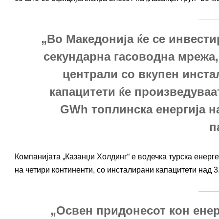
„Во Македонија ќе се инвести
секундарна гасоводна мрежа
централи со вкупен инста
капацитети ќе произведуваат
GWh топлинска енергија н
п
Компанијата „Казанџи Холдинг“ е водечка турска енерге
на четири континенти, со инсталирани капацитети над 
„Освен придонесот кон енер