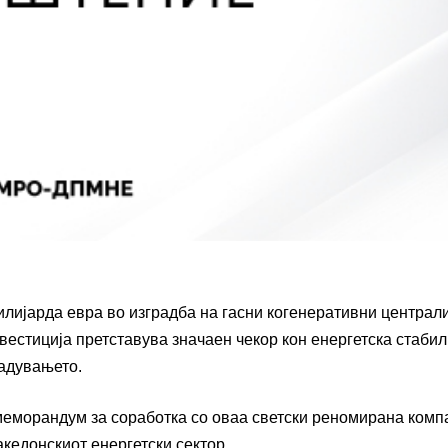
илијарда евра во изградба на гасни когенеративни централи
естиција претставува значаен чекор кон енергетска стабил
гадувањето.
морандум за соработка со оваа светски реномирана компа
акедонскиот енергетски сектор.