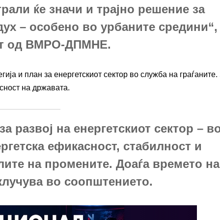
рали ќе значи и трајно решение за
дух – особено во урбаните средини“,
т од ВМРО-ДПМНЕ.
а и план за енергетскиот сектор во служба на граѓаните.
исност на државата.
за развој на енергетскиот сектор – в
ергетска ефикасност, стабилност и
лите на промените. Доаѓа времето на
аклучува во соопштението.