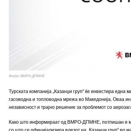
Фото: ВМРО-ДПМНЕ
Турската компанија „Казанџи груп“ ќе инвестира една м
гасоводна и топловодна мрежа во Македонија. Оваа инв
независност и трајно решение за проблемот со аероза
Како што информираат од ВМРО-ДПМНЕ, потпишан е ме
со што се официјализира влезот на „Казанџи груп“ во м