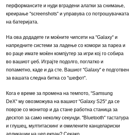
перформансите и нуди вградени алатки за снимање,
креирање “screenshots“ и управува со потрошувачката
на батеријата.
На ова додадете ги моќните чипсети на “Galaxy“ и
напредните системи за ладење со комори за пареа и
во раце имате моќен компјутер за игри кој го собира
во вашиот џеб. Играјте подолго, поглатко и
попаметно, каде и да сте. Вашиот “Galaxy“ е подготвен
за вашата следна битка со “шефот“.
Кога е време за промена на темпото, “Samsung
DeX“ му овозможува на вашиот “Galaxy S25“ да се
поврзе со монитор и да стане работна станица за
десктоп за само неколку секунди. “Bluetooth“ тастатура
и глушец, мултитаскинг и омилените канцелариски
апликации на цел екран? Секако.