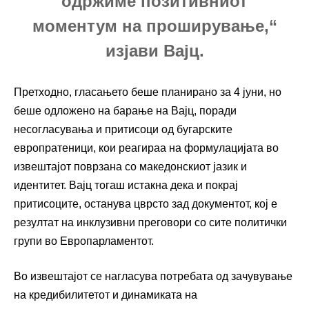
одржиме позитивниот
моментум на проширување,“
изјави Вајц.
Претходно, гласањето беше планирано за 4 јуни, но
беше одложено на барање на Вајц, поради
несогласувања и притисоци од бугарските
европратеници, кои реагираа на формулацијата во
извештајот поврзана со македонскиот јазик и
идентитет. Вајц тогаш истакна дека и покрај
притисоците, останува цврсто зад документот, кој е
резултат на инклузивни преговори со сите политички
групи во Европарламентот.
Во извештајот се нагласува потребата од зачувување
на кредибилитетот и динамиката на