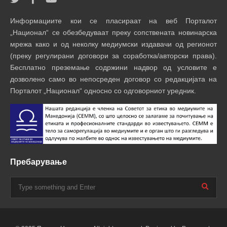
Информациите кои се пласираат на веб Порталот
„Национал“ се обезбедуваат преку сопствената новинарска
мрежа како и од неколку медиумски издавачи од регионот
(преку регулирани договори за соработка/авторски права).
Бесплатно преземање содржини надвор од условите е
дозволено само во непосреден договор со редакцијата на
Порталот „Национал“ односно со одговорниот уредник.
Пребарување