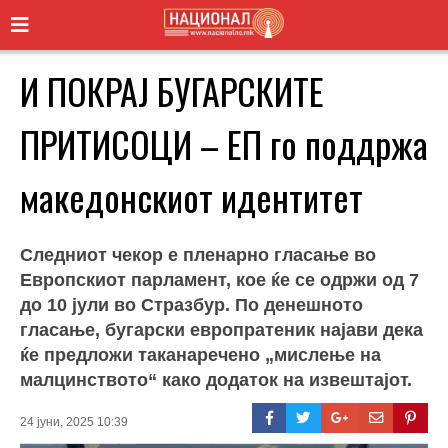
И ПОКРАЈ БУГАРСКИТЕ
ПРИТИСОЦИ – ЕП го поддржа
македонскиот идентитет
Следниот чекор е пленарно гласање во
Европскиот парламент, кое ќе се одржи од 7
до 10 јули во Стразбур. По денешното
гласање, бугарски европратеник најави дека
ќе предложи таканаречено „мислење на
малцинството“ како додаток на извештајот.
24 јуни, 2025 10:39