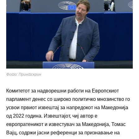
Фото: Принтскрин
Комитетот за надворешни работи на Европскиот
парламент денес со широко политичко мнозинство го
усвои првиот извештај за напредокот на Македонија
од 2022 година. Извештајот, чиј автор е
европратеникот и известувач за Македонија, Томас
Вајц, содржи јасни референци за признавање на