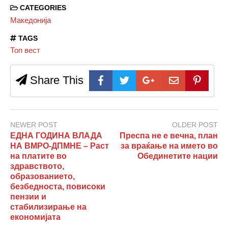
CATEGORIES
Македонија
TAGS
Топ вест
Share This
NEWER POST
OLDER POST
ЕДНА ГОДИНА ВЛАДА
Преспа не е вечна, план
НА ВМРО-ДПМНЕ – Раст
за враќање на името во
на платите во
Обединетите нации
здравството,
образованието,
безбедноста, повисоки
пензии и
стабилизирање на
економијата