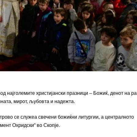
од најголемите христијански празници – Божиќ, денот на р
ината, мирот, љубовта и надежта.
трово се служеа свечени божиќни литургии, а централното
ент Охридски“ во Скопје.