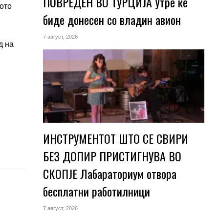
ПОВРЕДЕН ВО ТУРЦИЈА Утре ќе
ото
биде донесен со владин авион
7 август, 2026
д на
ИНСТРУМЕНТОТ ШТО СЕ СВИРИ
БЕЗ ДОПИР ПРИСТИГНУВА ВО
СКОПЈЕ Лабараториум отвора
бесплатни работилници
7 август, 2026