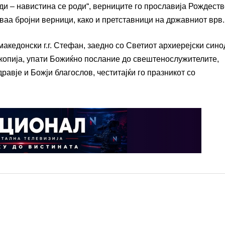
и – навистина се роди“, верниците го прославија Рождеств
аа бројни верници, како и претставници на државниот врв.
акедонски г.г. Стефан, заедно со Светиот архиерејски сино
копија, упати Божиќно послание до свештенослужителите,
равје и Божји благослов, честитајќи го празникот со