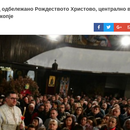
Ц одбележано Рождеството Христово, централно 
копје