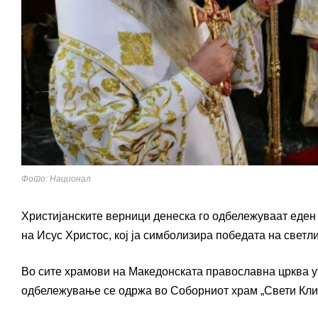
Фото: Национал
Христијанските верници денеска го одбележуваат еден 
на Исус Христос, кој ја симболизира победата на светл
Во сите храмови на Македонската православна црква у
одбележување се одржа во Соборниот храм „Свети Клим