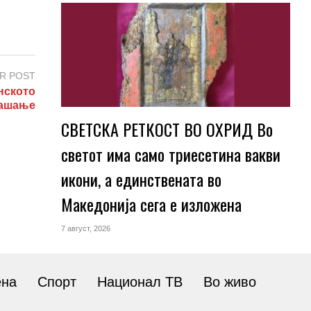
R POST
нското
ашање
СВЕТСКА РЕТКОСТ ВО ОХРИД Во
светот има само триесетина вакви
икони, а единствената во
Македонија сега е изложена
7 август, 2026
ена
Спорт
Национал ТВ
Во живо