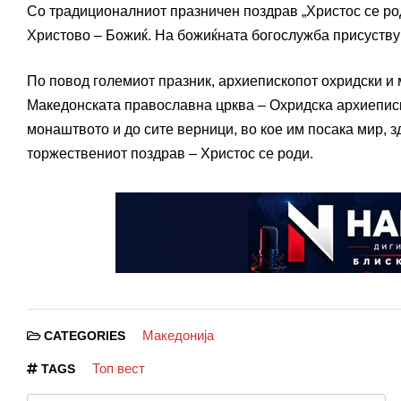
Со традиционалниот празничен поздрав „Христос се род
Христово – Божиќ. На божиќната богослужба присуствув
По повод големиот празник, архиепископот охридски и м
Македонската православна црква – Охридска архиепис
монаштвото и до сите верници, во кое им посака мир, зд
торжествениот поздрав – Христос се роди.
Македонија
CATEGORIES
Топ вест
TAGS