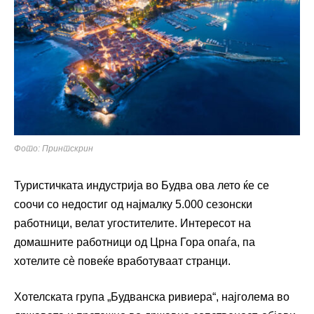
Фото: Принтскрин
Туристичката индустрија во Будва ова лето ќе се
соочи со недостиг од најмалку 5.000 сезонски
работници, велат угостителите. Интересот на
домашните работници од Црна Гора опаѓа, па
хотелите сè повеќе вработуваат странци.
Хотелската група „Будванска ривиера“, најголема во