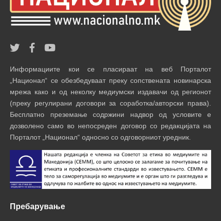
Информациите кои се пласираат на веб Порталот
„Национал“ се обезбедуваат преку сопствената новинарска
мрежа како и од неколку медиумски издавачи од регионот
(преку регулирани договори за соработка/авторски права).
Бесплатно преземање содржини надвор од условите е
дозволено само во непосреден договор со редакцијата на
Порталот „Национал“ односно со одговорниот уредник.
Пребарување