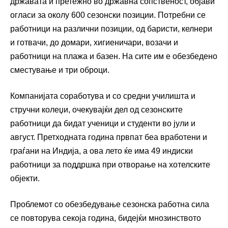
државата и претежно во државна сопственост, објави
огласи за околу 600 сезонски позиции. Потребни се
работници на различни позиции, од баристи, келнери
и готвачи, до домари, хигиеничари, возачи и
работници на плажа и базен. На сите им е обезбедено
сместување и три оброци.
Компанијата соработува и со средни училишта и
стручни колеџи, очекувајќи дел од сезонските
работници да бидат ученици и студенти во јули и
август. Претходната година првпат беа вработени и
граѓани на Индија, а ова лето ќе има 49 индиски
работници за поддршка при отворање на хотелските
објекти.
Проблемот со обезбедување сезонска работна сила
се повторува секоја година, бидејќи мнозинството