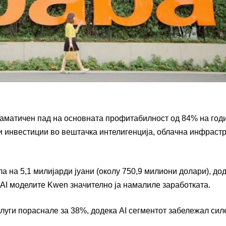
аматичен пад на основната профитабилност од 84% на го
ни инвестиции во вештачка интелигенција, облачна инфраст
 на 5,1 милијарди јуани (околу 750,9 милиони долари), до
 AI моделите Kwen значително ја намалиле заработката.
слуги пораснале за 38%, додека AI сегментот забележал сил