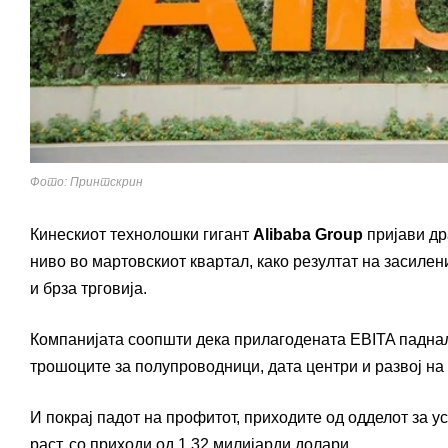
Фото: Принтскрин
Кинескиот технолошки гигант
Alibaba Group
пријави др
ниво во мартовскиот квартал, како резултат на засиле
и брза трговија.
Компанијата соопшти дека прилагодената EBITA паднала
трошоците за полупроводници, дата центри и развој на
И покрај падот на профитот, приходите од одделот за у
раст, со приходи од 1,32 милијарди долари.