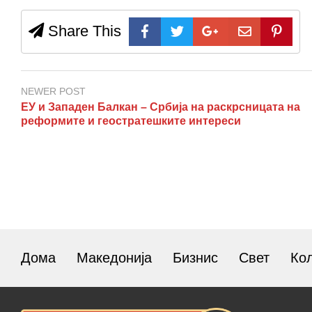
Share This
NEWER POST
ЕУ и Западен Балкан – Србија на раскрсницата на
реформите и геостратешките интереси
Дома
Македонија
Бизнис
Свет
Ко