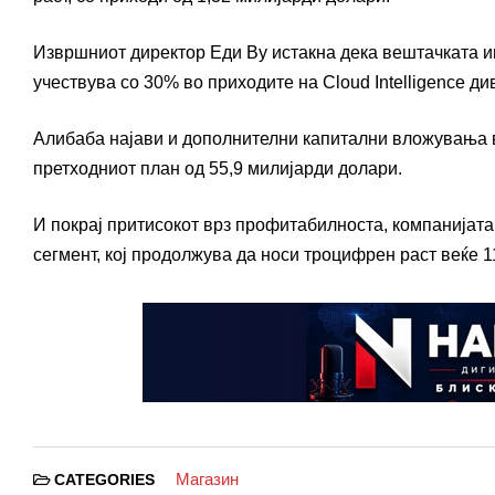
Извршниот директор Еди Ву истакна дека вештачката ин
учествува со 30% во приходите на Cloud Intelligence д
Алибаба најави и дополнителни капитални вложувања в
претходниот план од 55,9 милијарди долари.
И покрај притисокот врз профитабилноста, компанијата 
сегмент, кој продолжува да носи троцифрен раст веќе 1
Магазин
CATEGORIES