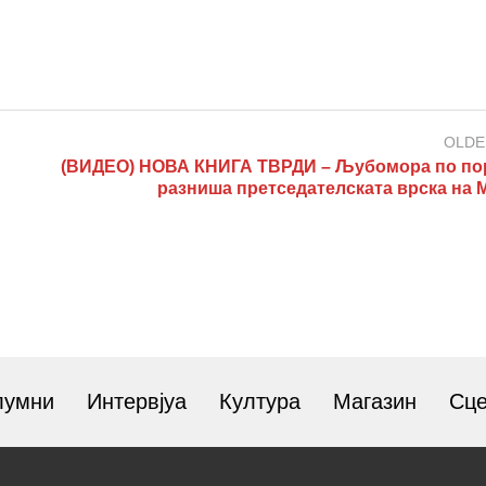
OLDE
(ВИДЕО) НОВА КНИГА ТВРДИ – Љубомора по пор
разниша претседателската врска на 
лумни
Интервјуа
Култура
Магазин
Сц