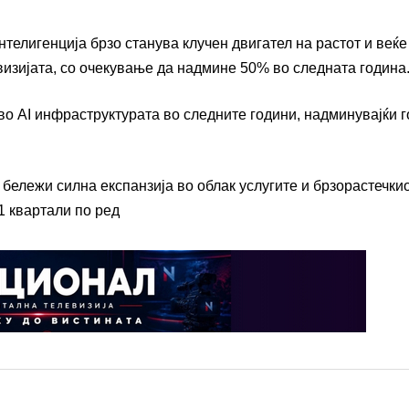
телигенција брзо станува клучен двигател на растот и веќе
ивизијата, со очекување да надмине 50% во следната година
о AI инфраструктурата во следните години, надминувајќи г
бележи силна експанзија во облак услугите и брзорастечкио
1 квартали по ред