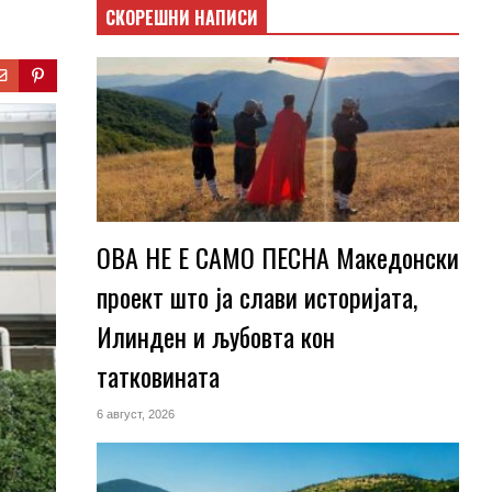
СКОРЕШНИ НАПИСИ
ОВА НЕ Е САМО ПЕСНА Македонски
проект што ја слави историјата,
Илинден и љубовта кон
татковината
6 август, 2026