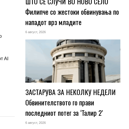
ШТО СЕ СЛУЧИ ВО НОВО СЕЛО
Филипче со жестоки обвинувања по
нападот врз младите
.
6 август, 2026
о
т AI
ЗАСТАРУВА ЗА НЕКОЛКУ НЕДЕЛИ
Обвинителството го прави
последниот потег за ‘Талир 2’
6 август, 2026