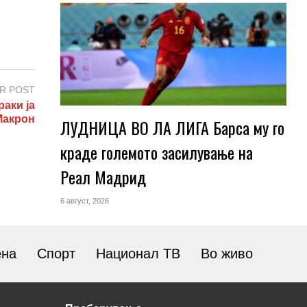
R POST
аки ја
Макрон
ЛУДНИЦА ВО ЛА ЛИГА Барса му го
краде големото засилување на
Реал Мадрид
6 август, 2026
ена
Спорт
Национал ТВ
Во живо