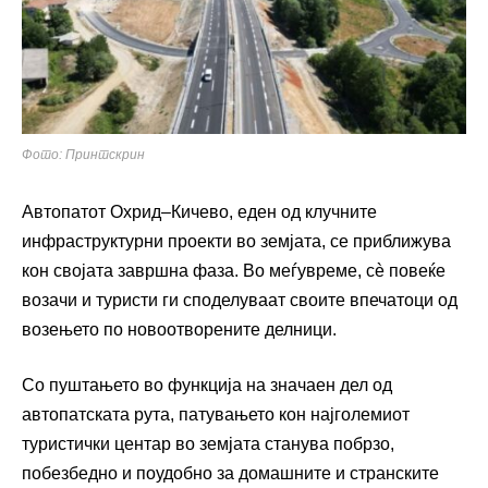
Фото: Принтскрин
Автопатот
Охрид–Кичево
, еден од клучните
инфраструктурни проекти во земјата, се приближува
кон својата завршна фаза. Во меѓувреме, сè повеќе
возачи и туристи ги споделуваат своите впечатоци од
возењето по новоотворените делници.
Со пуштањето во функција на значаен дел од
автопатската рута, патувањето кон најголемиот
туристички центар во земјата станува побрзо,
побезбедно и поудобно за домашните и странските