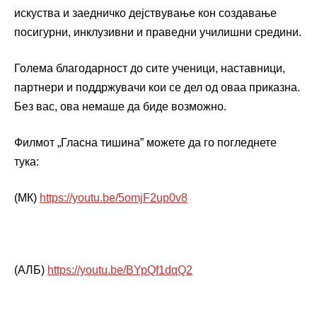
искуства и заедничко дејствување кон создавање
посигурни, инклузивни и праведни училишни средини.
Голема благодарност до сите ученици, наставници,
партнери и поддржувачи кои се дел од оваа приказна.
Без вас, ова немаше да биде возможно.
Филмот „Гласна тишина” можете да го погледнете
тука:
(МК)
https://youtu.be/5omjF2up0v8
(АЛБ)
https://youtu.be/BYpQf1dqQ2