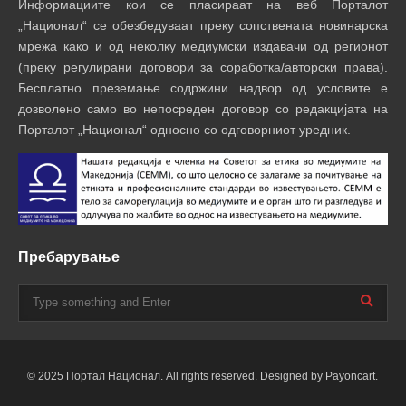
Информациите кои се пласираат на веб Порталот
„Национал“ се обезбедуваат преку сопствената новинарска
мрежа како и од неколку медиумски издавачи од регионот
(преку регулирани договори за соработка/авторски права).
Бесплатно преземање содржини надвор од условите е
дозволено само во непосреден договор со редакцијата на
Порталот „Национал“ односно со одговорниот уредник.
Пребарување
© 2025 Портал Национал. All rights reserved. Designed by Payoncart.