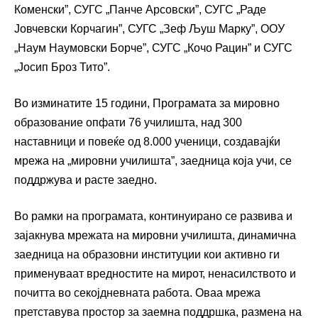
Коменски”, СУГС „Панче Арсовски”, СУГС „Раде
Јовчевски Корчагин”, СУГС „Зеф Љуш Марку”, ООУ
„Наум Наумовски Борче”, СУГС „Кочо Рацин” и СУГС
„Јосип Броз Тито”.
Во изминатите 15 години, Програмата за мировно
образование опфати 76 училишта, над 300
наставници и повеќе од 8.000 ученици, создавајќи
мрежа на „мировни училишта”, заедница која учи, се
поддржува и расте заедно.
Во рамки на програмата, континуирано се развива и
зајакнува мрежата на мировни училишта, динамична
заедница на образовни институции кои активно ги
применуваат вредностите на мирот, ненасилството и
почитта во секојдневната работа. Оваа мрежа
претставува простор за заемна поддршка, размена на