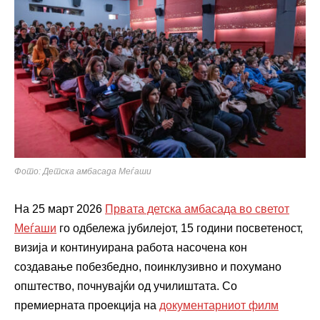
Фото: Детска амбасада Меѓаши
На 25 март 2026
Првата детска амбасада во светот
Меѓаши
го одбележа јубилејот, 15 години посветеност,
визија и континуирана работа насочена кон
создавање побезбедно, поинклузивно и похумано
општество, почнувајќи од училиштата. Со
премиерната проекција на
документарниот филм