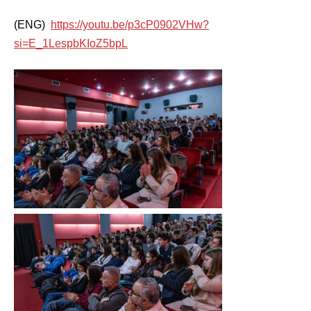
(ENG)
https://youtu.be/p3cP0902VHw?
si=E_1LespbKIoZ5bpL