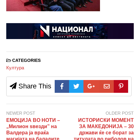
CATEGORIES
Култура
Share This
NEWER POST
OLDER POST
ЕМОЦИЈА ВО НОТИ –
ИСТОРИСКИ МОМЕНТ
„Милион ѕвезди” на
ЗА МАКЕДОНИЈА – 30
Валдера ја враќа
држави ќе се борат за
магијата на баладите
титулата во риболов на