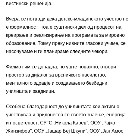
вистински решенија.
Вчера се потврди дека детско-младинското учество не
е формалност, тоа е суштински дел од процесот на
креирање и реализирање на програмата за мировно
образование. Токму преку нивните гласови учиме, се
насочуваме и ги планираме следните чекори.
Филмот им се допадна, но уште поважно, отвори
простор за дијалог за врсничкото насилство,
менталното здравје и создавањето безбедни
училишта и заедници.
Особена благодарност до училиштата кои активно
учествуваа и придонесоа со своето знаење, енергија
и посветеност: СУГС „Никола Карев”, ООУ „Рајко
Жинзифов”, ООУ „Јашар Беј Шкупи”, ООУ „Јан Амос