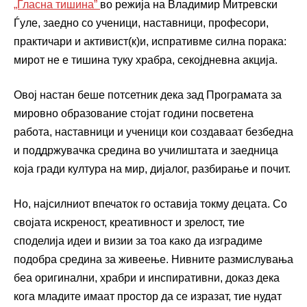
„Гласна тишина”
во режија на Владимир Митревски
Ѓуле, заедно со ученици, наставници, професори,
практичари и активист(к)и, испративме силна порака:
мирот не е тишина туку храбра, секојдневна акција.
Овој настан беше потсетник дека зад Програмата за
мировно образование стојат години посветена
работа, наставници и ученици кои создаваат безбедна
и поддржувачка средина во училиштата и заедница
која гради култура на мир, дијалог, разбирање и почит.
Но, најсилниот впечаток го оставија токму децата. Со
својата искреност, креативност и зрелост, тие
споделија идеи и визии за тоа како да изградиме
подобра средина за живеење. Нивните размислувања
беа оригинални, храбри и инспиративни, доказ дека
кога младите имаат простор да се изразат, тие нудат