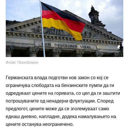
Фото: Принтскрин
Германската влада подготви нов закон со кој се
ограничува слободата на бензинските пумпи да ги
одредуваат цените на горивата, со цел да ги заштити
потрошувачите од ненадејни флуктуации. Според
предлогот, цените може да се зголемуваат само
еднаш дневно, напладне, додека намалувањето на
цените останува неограничено.