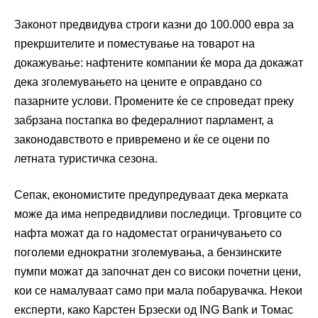
Законот предвидува строги казни до 100.000 евра за
прекршителите и поместување на товарот на
докажување: нафтените компании ќе мора да докажат
дека зголемувањето на цените е оправдано со
пазарните услови. Промените ќе се спроведат преку
забрзана постапка во федералниот парламент, а
законодавството е привремено и ќе се оцени по
летната туристичка сезона.
Сепак, економистите предупредуваат дека мерката
може да има непредвидливи последици. Трговците со
нафта можат да го надоместат ограничувањето со
поголеми еднократни зголемувања, а бензинските
пумпи можат да започнат ден со високи почетни цени,
кои се намалуваат само при мала побарувачка. Некои
експерти, како Карстен Брзески од ING Bank и Томас