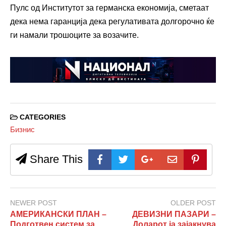
Пулс од Институтот за германска економија, сметаат
дека нема гаранција дека регулативата долгорочно ќе
ги намали трошоците за возачите.
CATEGORIES
Бизнис
Share This
NEWER POST
OLDER POST
АМЕРИКАНСКИ ПЛАН –
ДЕВИЗНИ ПАЗАРИ –
Подготвен систем за
Доларот ја зајакнува