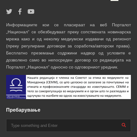
Информациите кои се пласираат на веб Порталот
„Национал“ се обезбедуваат преку сопствената новинарска
мрежа како и од неколку медиумски издавачи од регионот
(преку регулирани договори за соработка/авторски права).
Бесплатно преземање содржини надвор од условите е
дозволено само во непосреден договор со редакцијата на
Порталот „Национал“ односно со одговорниот уредник.
Пребарување