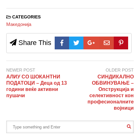
CATEGORIES
Македонија
Share This
NEWER POST
OLDER POST
АЛИУ СО ШОКАНТНИ
СИНДИКАЛНО
ПОДАТОЦИ – Деца од 13
ОБВИНУВАЊЕ –
години веќе активни
Опструкција и
пушачи
селективност кон
професионалните
војници