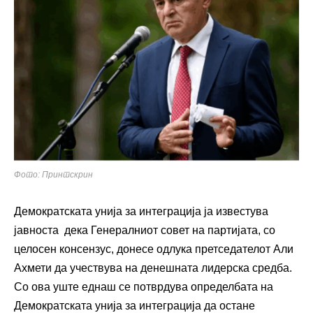
Фото: Принтскрин
Демократската унија за интеграција ја известува
јавноста дека Генералниот совет на партијата, со
целосен консензус, донесе одлука претседателот Али
Ахмети да учествува на денешната лидерска средба.
Со ова уште еднаш се потврдува определбата на
Демократската унија за интеграција да остане