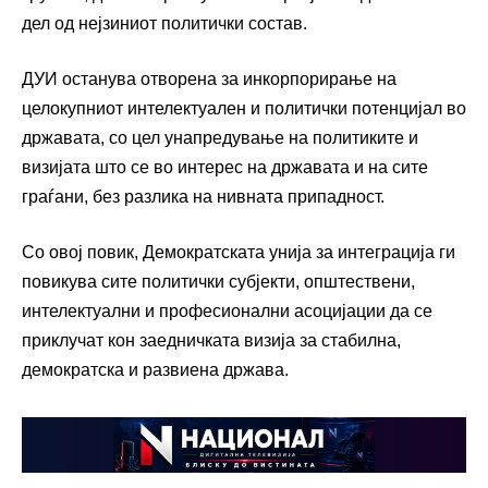
дел од нејзиниот политички состав.
ДУИ останува отворена за инкорпорирање на
целокупниот интелектуален и политички потенцијал во
државата, со цел унапредување на политиките и
визијата што се во интерес на државата и на сите
граѓани, без разлика на нивната припадност.
Со овој повик, Демократската унија за интеграција ги
повикува сите политички субјекти, општествени,
интелектуални и професионални асоцијации да се
приклучат кон заедничката визија за стабилна,
демократска и развиена држава.