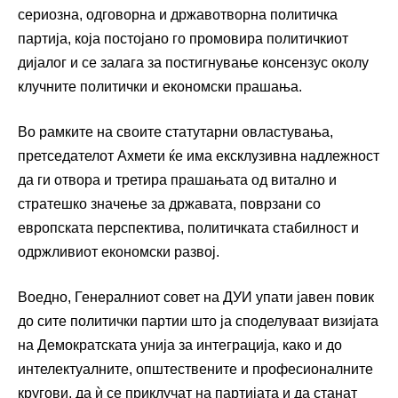
сериозна, одговорна и државотворна политичка
партија, која постојано го промовира политичкиот
дијалог и се залага за постигнување консензус околу
клучните политички и економски прашања.
Во рамките на своите статутарни овластувања,
претседателот Ахмети ќе има ексклузивна надлежност
да ги отвора и третира прашањата од витално и
стратешко значење за државата, поврзани со
европската перспектива, политичката стабилност и
одржливиот економски развој.
Воедно, Генералниот совет на ДУИ упати јавен повик
до сите политички партии што ја споделуваат визијата
на Демократската унија за интеграција, како и до
интелектуалните, општествените и професионалните
кругови, да ѝ се приклучат на партијата и да станат