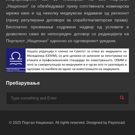
„Национал“ се обезбедуваат преку сопствената новинарска
мрежа како и од неколку медиумски издавачи од регионот
(преку регулирани договори за соработка/авторски права).
Бесплатно преземање содржини надвор од условите е
дозволено само во непосреден договор со редакцијата на
Порталот „Национал“ односно со одговорниот уредник.
Пребарување
© 2025 Портал Национал. All rights reserved. Designed by Payoncart.