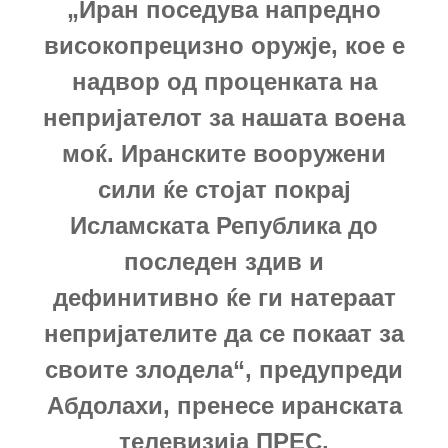
„Иран поседува напредно
високопрецизно оружје, кое е
надвор од проценката на
непријателот за нашата воена
моќ. Иранските вооружени
сили ќе стојат покрај
Исламската Република до
последен здив и
дефинитивно ќе ги натераат
непријателите да се покаат за
своите злодела“, предупреди
Абдолахи, пренесе иранската
телевизија ПРЕС.