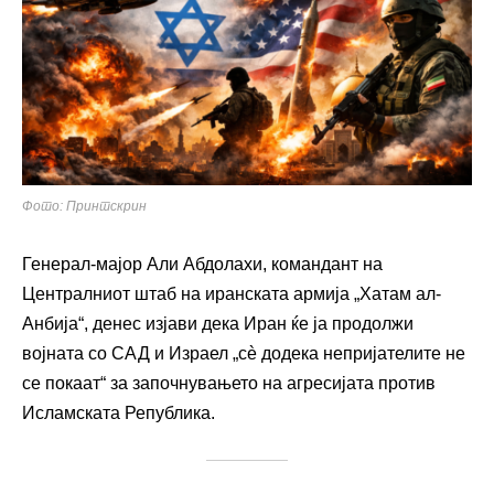
Фото: Принтскрин
Генерал-мајор Али Абдолахи, командант на
Централниот штаб на иранската армија „Хатам ал-
Анбија“, денес изјави дека Иран ќе ја продолжи
војната со САД и Израел „сè додека непријателите не
се покаат“ за започнувањето на агресијата против
Исламската Република.