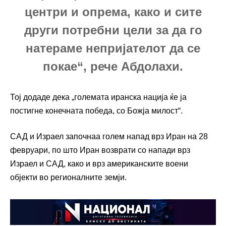
центри и опрема, како и сите
други потребни цели за да го
натераме непријателот да се
покае“, рече Абдолахи.
Тој додаде дека „големата иранска нација ќе ја
постигне конечната победа, со Божја милост“.
САД и Израел започнаа голем напад врз Иран на 28
февруари, по што Иран возврати со напади врз
Израел и САД, како и врз американските воени
објекти во регионалните земји.