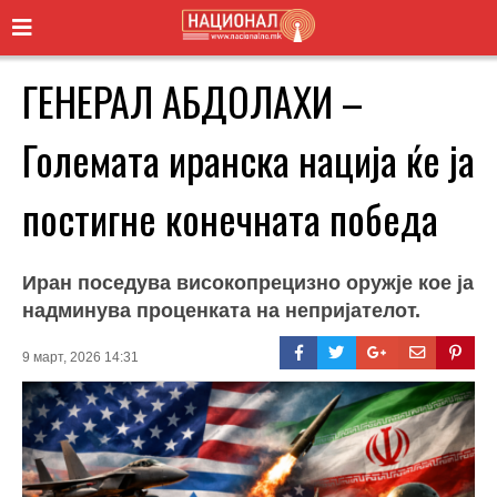
ГЕНЕРАЛ АБДОЛАХИ –
Големата иранска нација ќе ја
постигне конечната победа
Иран поседува високопрецизно оружје кое ја
надминува проценката на непријателот.
9 март, 2026 14:31