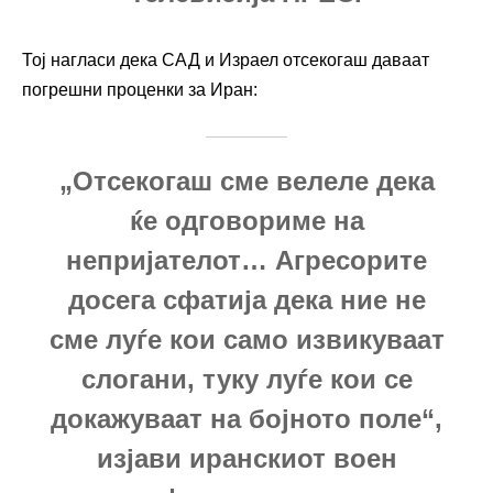
Тој нагласи дека САД и Израел отсекогаш даваат
погрешни проценки за Иран:
„Отсекогаш сме велеле дека
ќе одговориме на
непријателот… Агресорите
досега сфатија дека ние не
сме луѓе кои само извикуваат
слогани, туку луѓе кои се
докажуваат на бојното поле“,
изјави иранскиот воен