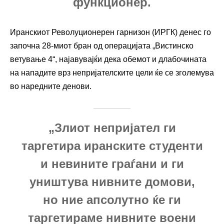
функционер.
Иранскиот Револуционерен гарнизон (ИРГК) денес го
започна 28-миот бран од операцијата „Вистинско
ветување 4“, најавувајќи дека обемот и длабочината
на нападите врз непријателските цели ќе се зголемува
во наредните денови.
„Злиот непријател ги
таргетира иранските студенти
и невините граѓани и ги
уништува нивните домови,
но ние апсолутно ќе ги
таргетираме нивните воени