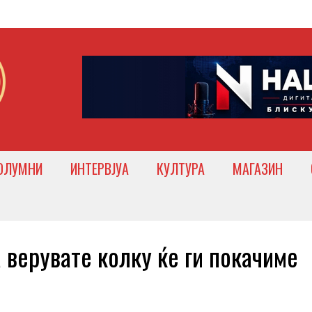
ОЛУМНИ
ИНТЕРВЈУА
КУЛТУРА
МАГАЗИН
ерувате колку ќе ги покачиме