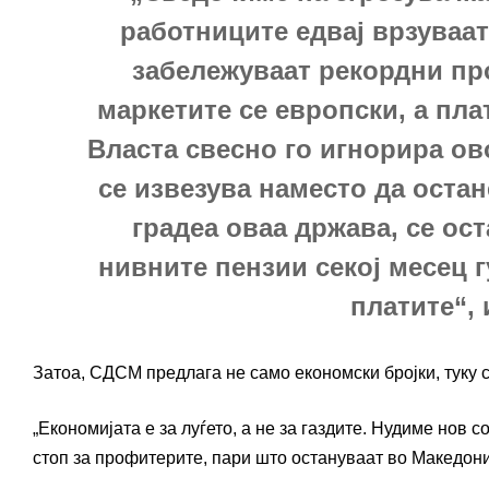
работниците едвај врзуваат
забележуваат рекордни пр
маркетите се европски, а пла
Власта свесно го игнорира ов
се извезува наместо да остане
градеа оваа држава, се ост
нивните пензии секој месец г
платите“,
Затоа, СДСМ предлага не само економски бројки, туку 
„Економијата е за луѓето, а не за газдите. Нудиме нов 
стоп за профитерите, пари што остануваат во Македонија