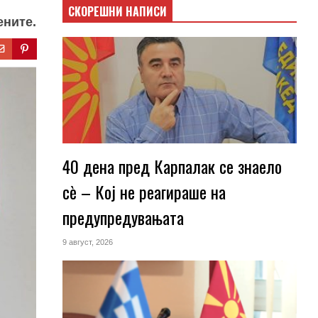
СКОРЕШНИ НАПИСИ
ените.
40 дена пред Карпалак се знаело
сѐ – Кој не реагираше на
предупредувањата
9 август, 2026