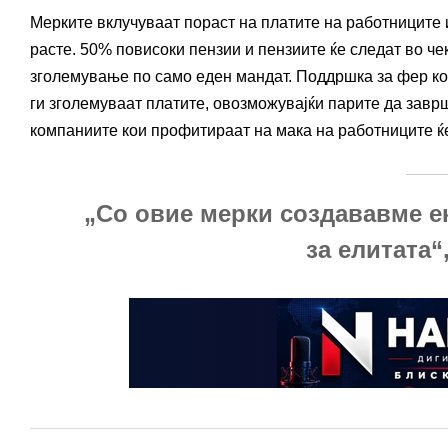
Мерките вклучуваат пораст на платите на работниците 
расте. 50% повисоки пензии и пензиите ќе следат во чек
зголемување по само еден мандат. Поддршка за фер ко
ги зголемуваат платите, овозможувајќи парите да завр
компаниите кои профитираат на мака на работниците ќ
„Со овие мерки создававме ек
за елитата“