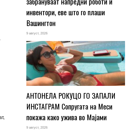
забрануваат напредни роботи и
инвентори, еве што го плаши
Вашингтон
9 август, 2026
т
АНТОНЕЛА РОКУЦО ГО ЗАПАЛИ
ИНСТАГРАМ Сопругата на Меси
покажа како ужива во Мајами
т,
9 август, 2026