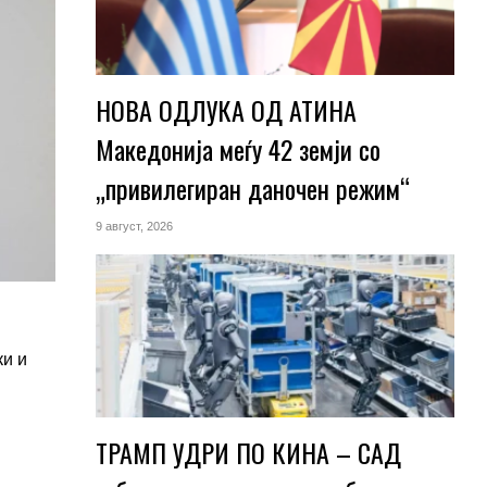
НОВА ОДЛУКА ОД АТИНА
Македонија меѓу 42 земји со
„привилегиран даночен режим“
9 август, 2026
ки и
ТРАМП УДРИ ПО КИНА – САД