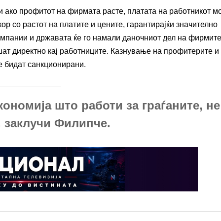
и ако профитот на фирмата расте, платата на работникот м
ор со растот на платите и цените, гарантирајќи значително
мпании и државата ќе го намали даночниот дел на фирмит
шат директно кај работниците. Казнување на профитерите и
е бидат санкционирани.
ономија што работи за граѓаните, не
, заклучи Филипче.