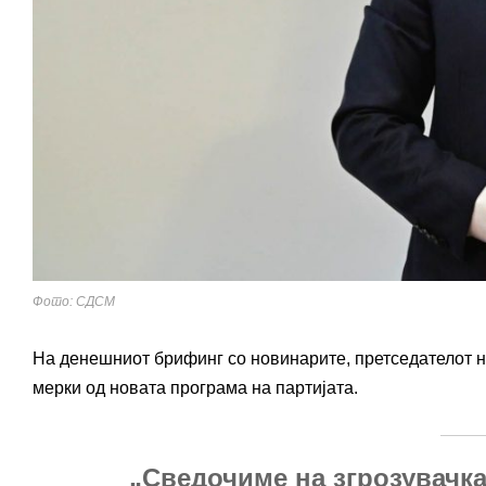
Фото: СДСМ
На денешниот брифинг со новинарите, претседателот н
мерки од новата програма на партијата.
„Сведочиме на згрозувачка