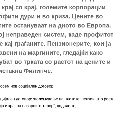
 крај со крај, големите корпорации
офити дури и во криза. Цените во
тите остануваат на дното во Европа.
ој неправеден систем, каде профито
 кај граѓаните. Пензионерите, кои ја
авени на маргините, гледајќи како
убат во трката со растот на цените и
 истакна Филипче.
сосем нов социјален договор.
социјален договор: зголемување на платите, пензии што раста
 и крај на пазарниот терор“, додаде тој.