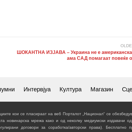
OLDE
ШОКАНТНА ИЗЈАВА – Украина не е американска 
ама САД помагаат повеќе о
лумни
Интервјуа
Култура
Магазин
Сц
иите кои се пласираат на веб Порталот „Национал“ се обезбедув
ата новинарска мрежа како и од неколку медиумски издавачи од
егулирани договори за соработка/авторски права). Бесплатно 