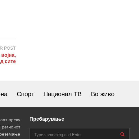
R POST
војна,
д сите
ена
Спорт
Национал ТВ
Во живо
Пребарување
аат преку
 регионот
преземање