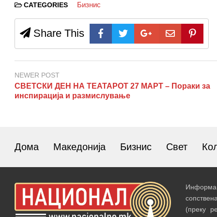
Бизнис
CATEGORIES
Share This
NEWER POST
СВЕТСКИ ДЕН НА ТЕАТАРОТ 27 МАРТ – Пораки за
инспирација и размислување
Дома
Македонија
Бизнис
Свет
Ко
Информац
сопствен
(преку р