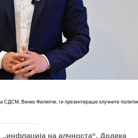
а СДСМ, Венко Филипче, ги презентираше клучните полити
 „инфлација на алчноста“. Додека