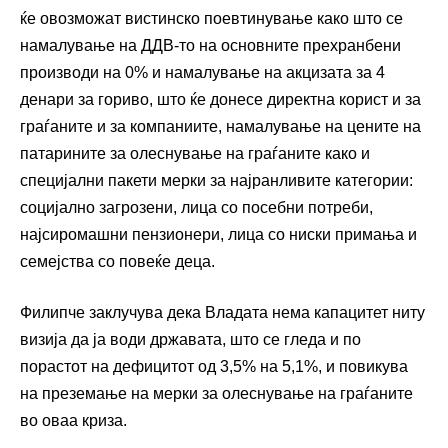
ќе овозможат вистинско поевтинување како што се
намалување на ДДВ-то на основните прехранбени
производи на 0% и намалување на акцизата за 4
денари за гориво, што ќе донесе директна корист и за
граѓаните и за компаниите, намалување на цените на
патарините за олеснување на граѓаните како и
специјални пакети мерки за најранливите категории:
социјално загрозени, лица со посебни потреби,
најсиромашни пензионери, лица со ниски примања и
семејства со повеќе деца.
Филипче заклучува дека Владата нема капацитет ниту
визија да ја води државата, што се гледа и по
порастот на дефицитот од 3,5% на 5,1%, и повикува
на преземање на мерки за олеснување на граѓаните
во оваа криза.