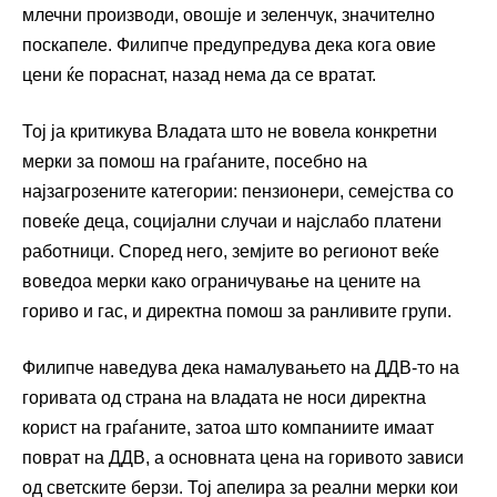
млечни производи, овошје и зеленчук, значително
поскапеле. Филипче предупредува дека кога овие
цени ќе пораснат, назад нема да се вратат.
Тој ја критикува Владата што не вовела конкретни
мерки за помош на граѓаните, посебно на
најзагрозените категории: пензионери, семејства со
повеќе деца, социјални случаи и најслабо платени
работници. Според него, земјите во регионот веќе
воведоа мерки како ограничување на цените на
гориво и гас, и директна помош за ранливите групи.
Филипче наведува дека намалувањето на ДДВ-то на
горивата од страна на владата не носи директна
корист на граѓаните, затоа што компаниите имаат
поврат на ДДВ, а основната цена на горивото зависи
од светските берзи. Тој апелира за реални мерки кои