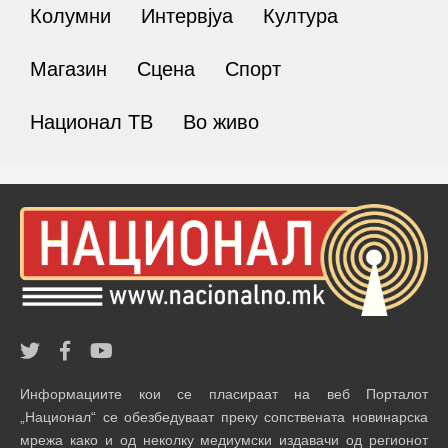
Колумни
Интервјуа
Култура
Магазин
Сцена
Спорт
Национал ТВ
Во живо
Информациите кои се пласираат на веб Порталот
„Национал“ се обезбедуваат преку сопствената новинарска
мрежа како и од неколку медиумски издавачи од регионот