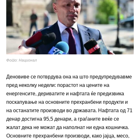
Фото: Национал
Деновиве се потврдува она на што предупредувавме
пред неколку недели: порастот на цените на
енергенсите, дериватите и нафтата ќе предизвика
поскапување на основните прехранбени продукти и
на останатите производи во државата. Нафтата од 71
денар достигна 95,5 денари, а граѓаните веќе се
жалат дека не можат да наполнат ни една кошничка.
Основните прехранбени производи, како јајца, месо,