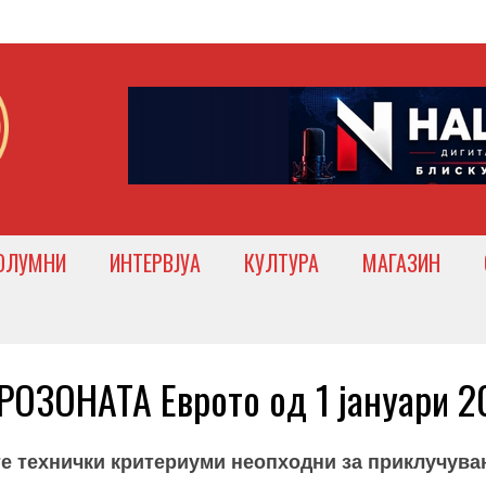
ОЛУМНИ
ИНТЕРВЈУА
КУЛТУРА
МАГАЗИН
РОЗОНАТА Еврото од 1 јануари 2
ите технички критериуми неопходни за приклучув