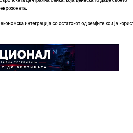
Европската централна банка, која денеска го даде своето
 еврозоната.
економска интеграција со остатокот од земјите кои ја корис