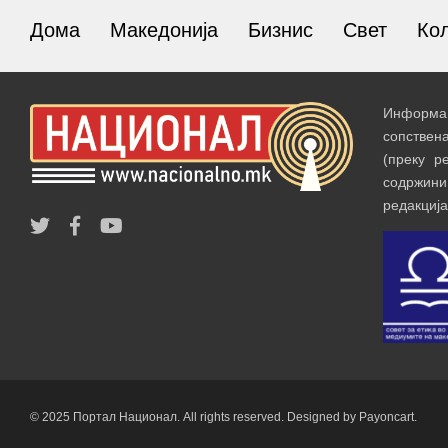
Дома
Македонија
Бизнис
Свет
Ко
Информац
сопствен
(преку р
содржин
редакција
© 2025 Портал Национал. All rights reserved. Designed by Payoncart.