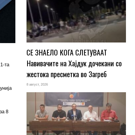
СЕ ЗНАЕЛО КОГА СЛЕТУВААТ
Навивачите на Хајдук дочекани со
1-та
жестока пресметка во Загреб
8 август, 2026
унија
за 8