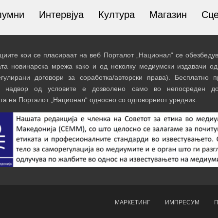
лумни
Интервјуа
Култура
Магазин
Сц
иите кои се пласираат на веб Порталот „Национал“ се обезбедув
ата новинарска мрежа како и од неколку медиумски издавачи од
егулирани договори за соработка/авторски права). Бесплатно 
и надвор од условите е дозволено само во непосреден до
та на Порталот „Национал“ односно со одговорниот уредник.
МАРКЕТИНГ
ИМПРЕСУМ
П