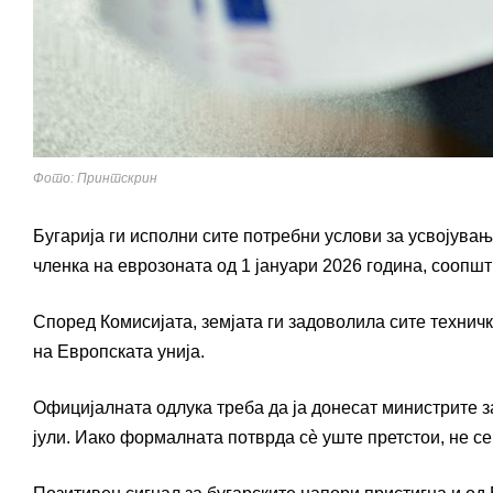
Фото: Принтскрин
Бугарија ги исполни сите потребни услови за усвојувањ
членка на еврозоната од 1 јануари 2026 година, соопш
Според Комисијата, земјата ги задоволила сите технич
на Европската унија.
Официјалната одлука треба да ја донесат министрите з
јули. Иако формалната потврда сè уште претстои, не се