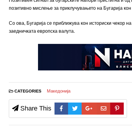
Позитивен сигнал за бугарските напори пристигна и од 
позитивно мислење за приклучувањето на Бугарија кон
Со ова, Бугарија се приближува кон историски чекор на 
заедничката европска валута.
Македонија
CATEGORIES
Share This