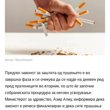
Фото: Принтскрин
Предлог-законот за заштита од пушењето е во
завршна фаза и се очекува да се најде на дневен ред
пред пратениците во вторник, по што ќе започне
собраниската процедура за негово усвојување.
Министерот за здравство, Азир Алиу, информира дека
законот е речиси финализиран и дека сите прашања