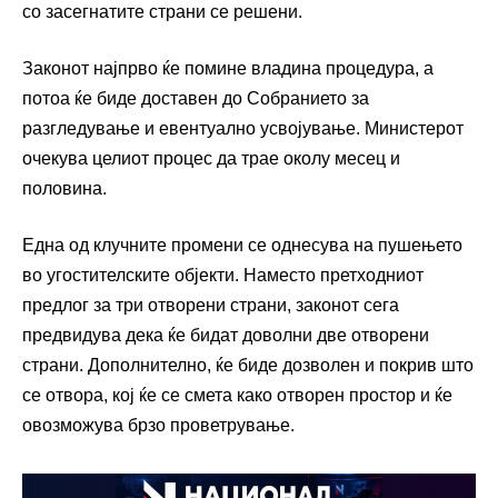
со засегнатите страни се решени.
Законот најпрво ќе помине владина процедура, а
потоа ќе биде доставен до Собранието за
разгледување и евентуално усвојување. Министерот
очекува целиот процес да трае околу месец и
половина.
Една од клучните промени се однесува на пушењето
во угостителските објекти. Наместо претходниот
предлог за три отворени страни, законот сега
предвидува дека ќе бидат доволни две отворени
страни. Дополнително, ќе биде дозволен и покрив што
се отвора, кој ќе се смета како отворен простор и ќе
овозможува брзо проветрување.