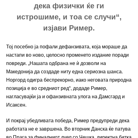
дека физички ќе ги
истрошиме, и тоа се случи“,
изјави Ример.
Тој посебно ја пофали дефанзивата, која мораше да
настапи во ново, целосно променето издание поради
повреди. „Нашата одбрана не ѝ дозволи на
Македонија да создаде ниту една сериозна шанса.
Норгорд одигра беспрекорно, иако неговата природна
позиција е во средниот ред“, додаде Ример,
нагласувајќи ја и офанзивната улога на Дамсгард и
Исаксен.
И покрај убедливата победа, Ример предупреди дека
работата не е завршена. Во вторник Данска ќе патува
во Прага за финалниот дуел со Чешка, директна битка