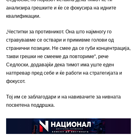
анализира грешките и ќе се фокусира на идните
квалификации.
„Честитки за противникот. Она што најмногу го
стравувавме се оствари и примивме голови од
странични позиции. Не смее да се губи концентрација,
такви грешки не смееме да повториме“, рече
Седлоски, додавајќи дека тимот има уште еден
натпревар пред себе и ќе работи на стратегијата и
фокусот.
Тој им се заблагодари и на навивачите за нивната
посветена поддршка.