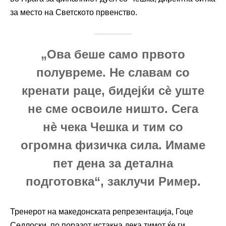
за место на Светското првенство.
„Ова беше само првото
полувреме. Не славам со
кренати раце, бидејќи сè уште
не сме освоиле ништо. Сега
нè чека Чешка и тим со
огромна физичка сила. Имаме
пет дена за детална
подготовка“, заклучи Ример.
Тренерот на македонската репрезентација, Гоце
Седлоски, по поразот истакна дека тимот ќе ги