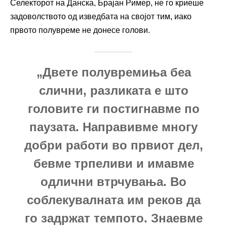
Селекторот на Данска, Брајан Ример, не го криеше
задоволството од изведбата на својот тим, иако
првото полувреме не донесе голови.
„Двете полувремиња беа
слични, разликата е што
головите ги постигнавме по
паузата. Направивме многу
добри работи во првиот дел,
бевме трпеливи и имавме
одлични втрчувања. Во
соблекувалната им реков да
го задржат темпото. Знаевме