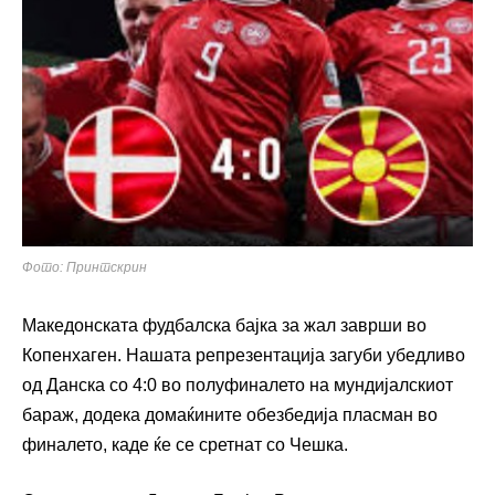
Фото: Принтскрин
Македонската фудбалска бајка за жал заврши во
Копенхаген. Нашата репрезентација загуби убедливо
од Данска со 4:0 во полуфиналето на мундијалскиот
бараж, додека домаќините обезбедија пласман во
финалето, каде ќе се сретнат со Чешка.