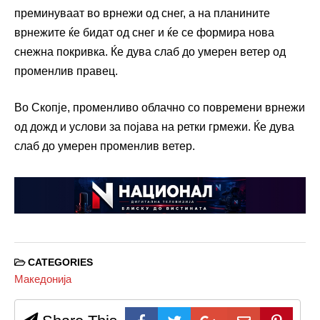
преминуваат во врнежи од снег, а на планините
врнежите ќе бидат од снег и ќе се формира нова
снежна покривка. Ќе дува слаб до умерен ветер од
променлив правец.
Во Скопје, променливо облачно со повремени врнежи
од дожд и услови за појава на ретки грмежи. Ќе дува
слаб до умерен променлив ветер.
CATEGORIES
Македонија