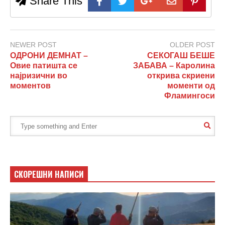
Share This
NEWER POST
OLDER POST
ОДРОНИ ДЕМНАТ –
СЕКОГАШ БЕШЕ
Овие патишта се
ЗАБАВА – Каролина
најризични во
открива скриени
моментов
моменти од
Фламингоси
СКОРЕШНИ НАПИСИ