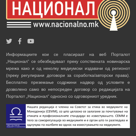
Информациите кои се пласираат на веб Порталот
„Национал“ се обезбедуваат преку сопствената новинарска
мрежа како и од неколку медиумски издавачи од регионот
(преку регулирани договори за соработка/авторски права).
Бесплатно преземање содржини надвор од условите е
дозволено само во непосреден договор со редакцијата на
Порталот „Национал“ односно со одговорниот уредник.