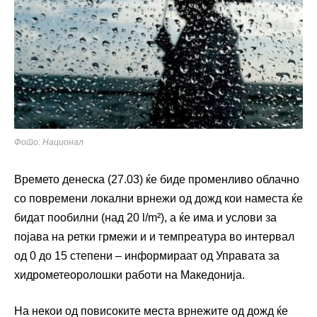
Фото: Национал
Времето денеска (27.03) ќе биде променливо облачно
со повремени локални врнежи од дожд кои наместа ќе
бидат пообилни (над 20 l/m²), а ќе има и услови за
појава на ретки грмежи и и темпреатура во интервал
од 0 до 15 степени – информираат од Управата за
хидрометеоролошки работи на Македонија.
На некои од повисоките места врнежите од дожд ќе