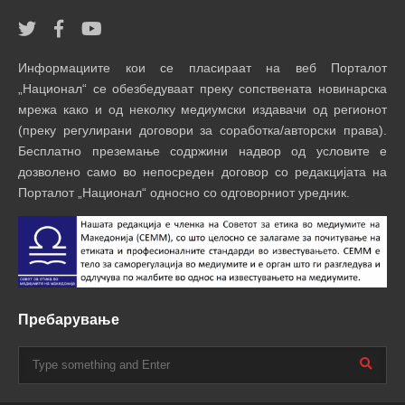
Информациите кои се пласираат на веб Порталот
„Национал“ се обезбедуваат преку сопствената новинарска
мрежа како и од неколку медиумски издавачи од регионот
(преку регулирани договори за соработка/авторски права).
Бесплатно преземање содржини надвор од условите е
дозволено само во непосреден договор со редакцијата на
Порталот „Национал“ односно со одговорниот уредник.
Пребарување