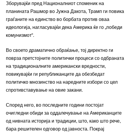
Зборувајќи пред Националниот споменик на
планината Рашмор во Јужна Дакота, Трамп ги повика
граѓаните на единство во борбата против оваа
идеологија, нагласувајќи дека Америка ќе го „победи
комунизмот“.
Во своето драматично обраќање, тој директно ги
поврза претстојните политички процеси со одбраната
на традиционалните американски вредности,
повикувајќи ги републиканците да обезбедат
политичко мнозинство на наредните избори со цел
спротивставување на овие закани.
Според него, во последните години постојат
очигледни обиди за оддалечување на Американците
од нивната историја и традиции, што, како што рече,
бара решителен одговор од јавноста. Покрај