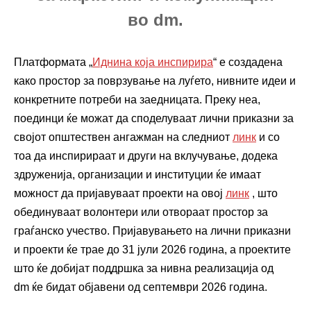
во dm.
Платформата „
Иднина која инспирира
“ е создадена
како простор за поврзување на луѓето, нивните идеи и
конкретните потреби на заедницата. Преку неа,
поединци ќе можат да споделуваат лични приказни за
својот општествен ангажман на следниот
линк
и со
тоа да инспирираат и други на вклучување, додека
здруженија, организации и институции ќе имаат
можност да пријавуваат проекти на овој
линк
, што
обединуваат волонтери или отвораат простор за
граѓанско учество. Пријавувањето на лични приказни
и проекти ќе трае до 31 јули 2026 година, а проектите
што ќе добијат поддршка за нивна реализација од
dm ќе бидат објавени од септември 2026 година.