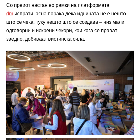
Со првиот настан во рамки на платформата,
dm
испрати јасна порака дека иднината не е нешто
што се чека, туку нешто што се создава – низ мали,
одговорни и искрени чекори, кои кога се прават
заедно, добиваат вистинска сила.