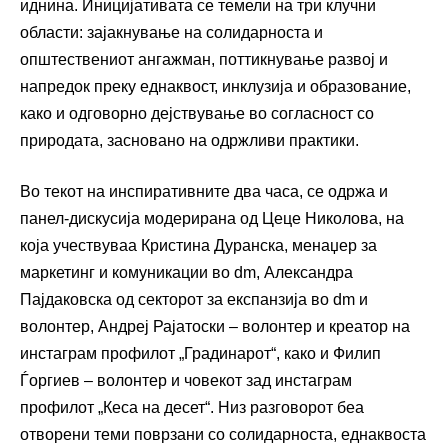
иднина. Иницијативата се темели на три клучни
области: зајакнување на солидарноста и
општествениот ангажман, поттикнување развој и
напредок преку еднаквост, инклузија и образование,
како и одговорно дејствување во согласност со
природата, засновано на одржливи практики.
Во текот на инспиративните два часа, се одржа и
панел-дискусија модерирана од Цеце Николова, на
која учествуваа Кристина Дуранска, менаџер за
маркетинг и комуникации во dm, Александра
Пајдаковска од секторот за експанзија во dm и
волонтер, Андреј Рајатоски – волонтер и креатор на
инстаграм профилот „Градинарот“, како и Филип
Ѓоргиев – волонтер и човекот зад инстаграм
профилот „Кеса на десет“. Низ разговорот беа
отворени теми поврзани со солидарноста, еднаквоста