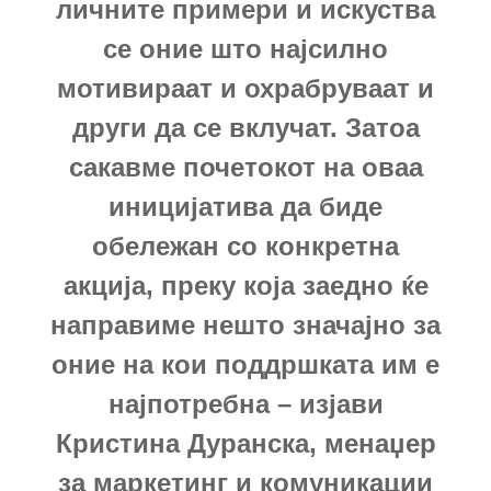
личните примери и искуства
се оние што најсилно
мотивираат и охрабруваат и
други да се вклучат. Затоа
сакавме почетокот на оваа
иницијатива да биде
обележан со конкретна
акција, преку која заедно ќе
направиме нешто значајно за
оние на кои поддршката им е
најпотребна – изјави
Кристина Дуранска, менаџер
за маркетинг и комуникации