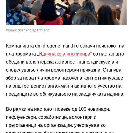
Фото: dm PR Department
Компанијата dm drogerie markt го означи почетокот на
платформата „
Иднина која инспирира
“ со настан што
обедини волонтерска активност, панел-дискусија и
споделување лични волонтерски приказни. Станува
збор за нова платформа насочена кон поттикнување
на општествениот ангажман и активното учество на
поединците во обликувањето на заедничката иднина.
Во рамки на настанот повеќе од 100 новинари,
инфлуенсери, соработници, волонтери и
претставници на организации, учествуваа во