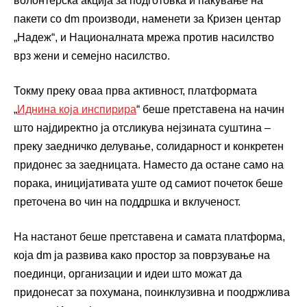
волонтерска акција за подготовка и пакување на
пакети со dm производи, наменети за Кризен центар
„Надеж“, и Националната мрежа против насилство
врз жени и семејно насилство.
Токму преку оваа прва активност, платформата
„
Иднина која инспирира
“ беше претставена на начин
што најдиректно ја отсликува нејзината суштина –
преку заедничко делување, солидарност и конкретен
придонес за заедницата. Наместо да остане само на
порака, иницијативата уште од самиот почеток беше
преточена во чин на поддршка и вклученост.
На настанот беше претставена и самата платформа,
која dm ја развива како простор за поврзување на
поединци, организации и идеи што можат да
придонесат за похумана, поинклузивна и поодржлива