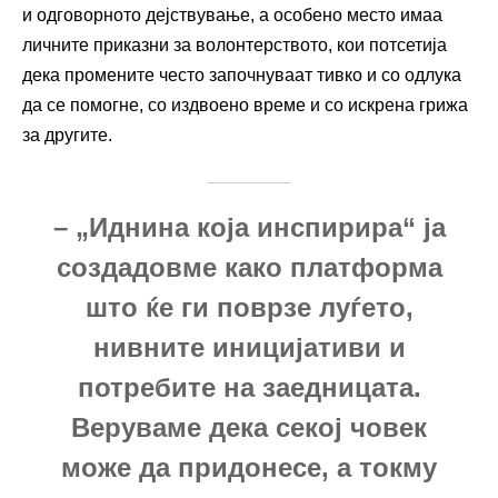
и одговорното дејствување, а особено место имаа
личните приказни за волонтерството, кои потсетија
дека промените често започнуваат тивко и со одлука
да се помогне, со издвоено време и со искрена грижа
за другите.
– „Иднина која инспирира“ ја
создадовме како платформа
што ќе ги поврзе луѓето,
нивните иницијативи и
потребите на заедницата.
Веруваме дека секој човек
може да придонесе, а токму