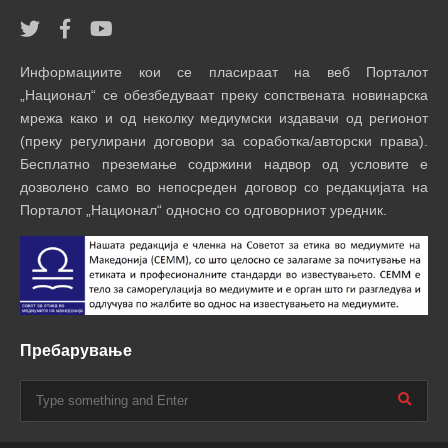
Информациите кои се пласираат на веб Порталот
„Национал“ се обезбедуваат преку сопствената новинарска
мрежа како и од неколку медиумски издавачи од регионот
(преку регулирани договори за соработка/авторски права).
Бесплатно преземање содржини надвор од условите е
дозволено само во непосреден договор со редакцијата на
Порталот „Национал“ односно со одговорниот уредник.
Пребарување