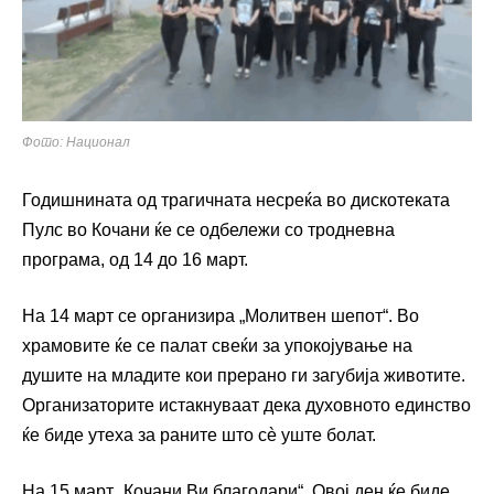
Фото: Национал
Годишнината од трагичната несреќа во дискотеката
Пулс во Кочани ќе се одбележи со тродневна
програма, од 14 до 16 март.
На 14 март се организира „Молитвен шепот“. Во
храмовите ќе се палат свеќи за упокојување на
душите на младите кои прерано ги загубија животите.
Организаторите истакнуваат дека духовното единство
ќе биде утеха за раните што сè уште болат.
На 15 март „Кочани Ви благодари“. Овој ден ќе биде