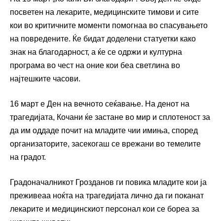
посветен на лекарите, медицинските тимови и сите
кои во критичните моменти помогнаа во спасувањето
на повредените. Ќе бидат доделени статуетки како
знак на благодарност, а ќе се одржи и културна
програма во чест на оние кои беа светлина во
најтешките часови.
16 март е Ден на вечното сеќавање. На денот на
трагедијата, Кочани ќе застане во мир и сплотеност за
да им оддаде почит на младите чии имиња, според
организаторите, засекогаш се врежани во темелите
на градот.
Градоначалникот Грозданов ги повика младите кои ја
преживеаа ноќта на трагедијата лично да ги поканат
лекарите и медицинскиот персонал кои се бореа за