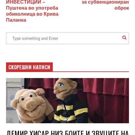
ИНВЕСТИЦИИ –
за субвенциониран
Пуштена во употреба
оброк
обиколница во Крива
Паланка
СКОРЕШНИ НАПИСИ
ДЕМИР ХИСАР НИЗ БОИТЕ И ЗВУЦИТЕ НА