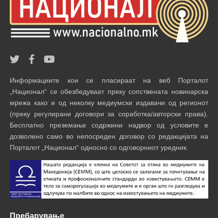
Информациите кои се пласираат на веб Порталот
„Национал“ се обезбедуваат преку сопствената новинарска
мрежа како и од неколку медиумски издавачи од регионот
(преку регулирани договори за соработка/авторски права).
Бесплатно преземање содржини надвор од условите е
дозволено само во непосреден договор со редакцијата на
Порталот „Национал“ односно со одговорниот уредник.
Пребарување