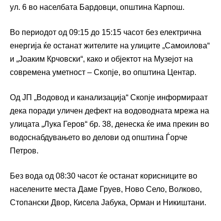
ул. 6 во населбата Бардовци, општина Карпош.
Во периодот од 09:15 до 15:15 часот без електрична
енергија ќе останат жителите на улиците „Самоилова“
и „Јоаким Крчовски“, како и објектот на Музејот на
современа уметност – Скопје, во општина Центар.
Од ЈП „Водовод и канализација“ Скопје информираат
дека поради уличен дефект на водоводната мрежа на
улицата „Лука Геров“ бр. 38, денеска ќе има прекин во
водоснабдувањето во делови од општина Ѓорче
Петров.
Без вода од 08:30 часот ќе останат корисниците во
населените места Даме Груев, Ново Село, Волково,
Стопански Двор, Кисела Јабука, Орман и Никиштани.