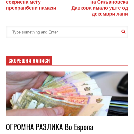
сокриена меѓу
на Сиљановска
прехранбени намази
Давкова имало уште од
декември лани
СКОРЕШНИ НАПИСИ
ОГРОМНА РАЗЛИКА Во Европа