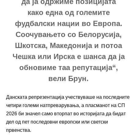
да ја одржиме позицијата
како една од големите
фудбалски нации во Европа.
Соочувањето со Белорусија,
Шкотска, Македонија и потоа
Чешка или Ирска е шанса да ја
обновиме таа репутација“,
вели Брун.
Данската репрезентација учествуваше на последните
четири големи натпреварувања, а пласманот на СП
2026 би значел само вторпат во историјата да бидат
дел од пет последовни европски или светски
првенства.