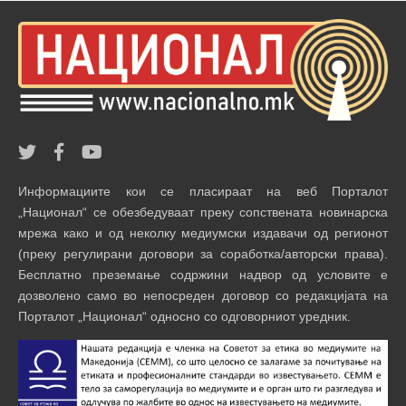
Информациите кои се пласираат на веб Порталот
„Национал“ се обезбедуваат преку сопствената новинарска
мрежа како и од неколку медиумски издавачи од регионот
(преку регулирани договори за соработка/авторски права).
Бесплатно преземање содржини надвор од условите е
дозволено само во непосреден договор со редакцијата на
Порталот „Национал“ односно со одговорниот уредник.