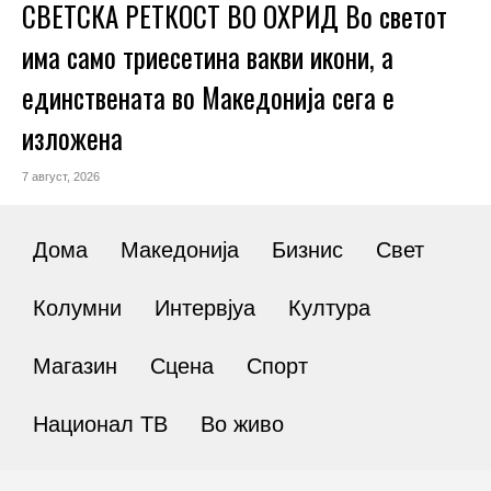
СВЕТСКА РЕТКОСТ ВО ОХРИД Во светот
има само триесетина вакви икони, а
единствената во Македонија сега е
изложена
7 август, 2026
Дома
Македонија
Бизнис
Свет
Колумни
Интервјуа
Култура
Магазин
Сцена
Спорт
Национал ТВ
Во живо