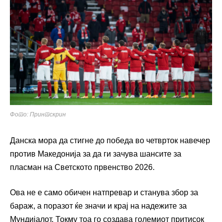
Фото: Принтскрин
Данска мора да стигне до победа во четврток навечер
против Македонија за да ги зачува шансите за
пласман на Светското првенство 2026.
Ова не е само обичен натпревар и станува збор за
бараж, а поразот ќе значи и крај на надежите за
Мундијалот. Токму тоа го создава големиот притисок