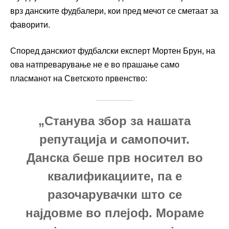
врз данските фудбалери, кои пред мечот се сметаат за
фаворити.
Според данскиот фудбалски експерт Мортен Брун, на
ова натпреварување не е во прашање само
пласманот на Светското првенство:
„Станува збор за нашата
репутација и самопочит.
Данска беше прв носител во
квалификациите, па е
разочарувачки што се
најдовме во плејоф. Мораме