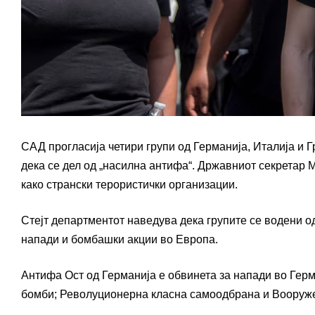
САД прогласија четири групи од Германија, Италија и Г
дека се дел од „насилна антифа“. Државниот секретар 
како странски терористички организации.
Стејт департментот наведува дека групите се водени о
напади и бомбашки акции во Европа.
Антифа Ост од Германија е обвинета за напади во Герма
бомби; Револуционерна класна самоодбрана и Вооруже