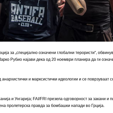
рција за „специјално означени глобални терористи“, обвинув
Марко Рубио најави дека од 20 ноември планира да ги означ
д анархистички и марксистички идеологии и се поврзуваат с
нија и Унгарија; FAI/FRI презела одговорност за закани и п
на пролетерска правда за бомбашки напади во Грција.