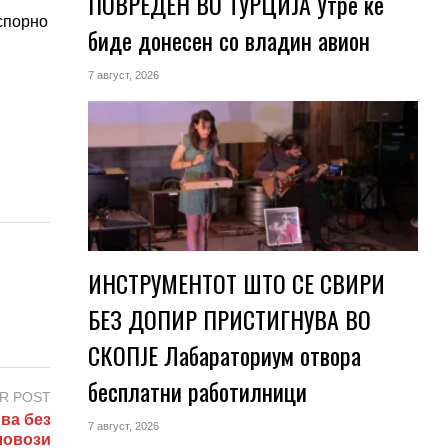
ПОВРЕДЕН ВО ТУРЦИЈА Утре ќе
 спорно
биде донесен со владин авион
7 август, 2026
ИНСТРУМЕНТОТ ШТО СЕ СВИРИ
БЕЗ ДОПИР ПРИСТИГНУВА ВО
СКОПЈЕ Лабараториум отвора
бесплатни работилници
R POST
ва без
7 август, 2026
ловози