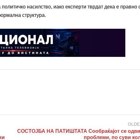
 политичко насилство, иако експерти тврдат дека е правно
формална структура.
OLDE
СОСТОЈБА НА ПАТИШТАТА Сообраќајот се одви
ни
проблеми, по суви ко