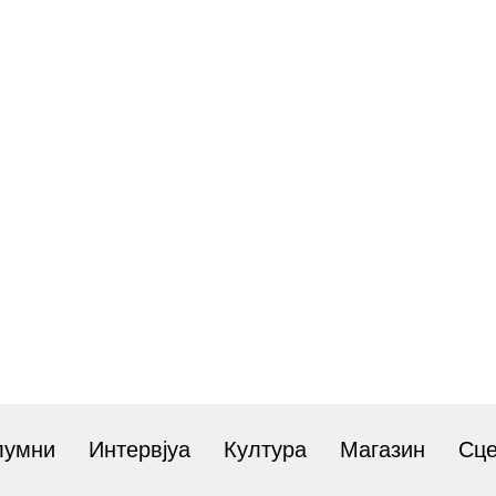
лумни
Интервјуа
Култура
Магазин
Сц