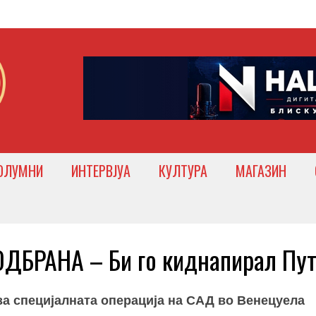
ОЛУМНИ
ИНТЕРВЈУА
КУЛТУРА
МАГАЗИН
БРАНА – Би го киднапирал Пу
за специјалната операција на САД во Венецуела