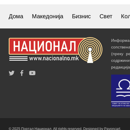
Дома
Македонија
Бизнис
Свет
Ко
Информац
сопствен
(преку р
содржин
редакција
© 2025 Портал Национал. All rights reserved. Designed by Payoncart.