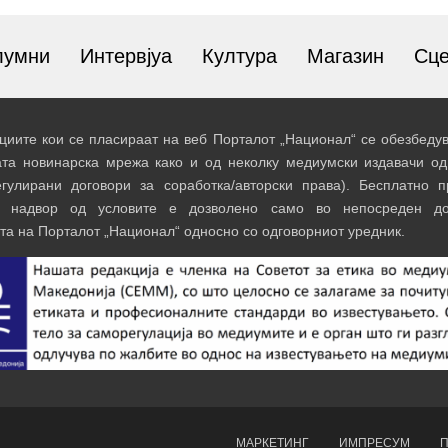
лумни
Интервјуа
Култура
Магазин
Сц
иите кои се пласираат на веб Порталот „Национал“ се обезбедув
ата новинарска мрежа како и од неколку медиумски издавачи од
егулирани договори за соработка/авторски права). Бесплатно 
и надвор од условите е дозволено само во непосреден до
та на Порталот „Национал“ односно со одговорниот уредник.
МАРКЕТИНГ
ИМПРЕСУМ
П