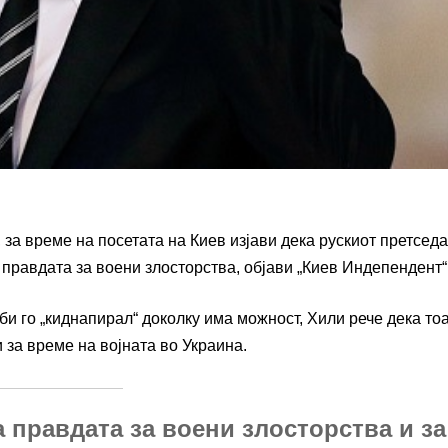
за време на посетата на Киев изјави дека рускиот претсед
правдата за воени злосторства, објави „Киев Индепендент“
и го „киднапирал“ доколку има можност, Хили рече дека то
 за време на војната во Украина.
а правдата за воени злосторства и за