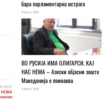
бара парламентарна истрага
8 август, 2026
ВО РУСИЈА ИМА ОЛИГАРСИ, КАЈ
НАС НЕМА – Азески објасни зошто
Македонија е поинаква
R POST
8 август, 2026
 НОВА
мпании