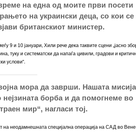
 време на една од моите први посети
ирањето на украински деца, со кои се
зјави британскиот министер.
еѓу 9 и 10 јануари, Хили рече дека таквите сцени „јасно зб
ина, туку и систематски да напаѓа цивили, градови и критич
ки услови“.
војна мора да заврши. Нашата мисија
о нејзината борба и да помогнеме во
раен мир“, нагласи тој.
т на неодамнешната специјална операција на САД во Вене