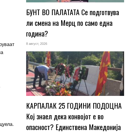
БУНТ ВО ПАЛАТАТА Се подготвува
ли смена на Мерц по само една
година?
оруваат
8 август, 2026
на
КАРПАЛАК 25 ГОДИНИ ПОДОЦНА
Кој знаел дека конвојот е во
опасност? Единствена Македoнија
цуела.