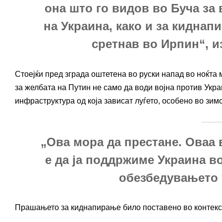
она што го видов во Буча за
на Украина, како и за киднап
сретнав во Ирпин“, и
Стоејќи пред зграда оштетена во руски напад во ноќта м
за желбата на Путин не само да води војна против Укра
инфраструктура од која зависат луѓето, особено во зимс
„Ова мора да престане. Оваа 
е да ја поддржиме Украина в
обезбедувањето т
Прашањето за киднапирање било поставено во контекс