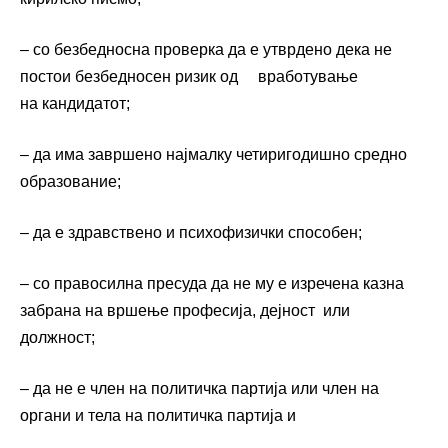
– со безбедносна проверка да е утврдено дека не
постои безбедносен ризик од вработување
на кандидатот;
– да има завршено најмалку четиригодишно средно
образование;
– да е здравствено и психофизички способен;
– со правосилна пресуда да не му е изречена казна
забрана на вршење професија, дејност или
должност;
– да не е член на политичка партија или член на
органи и тела на политичка партија и