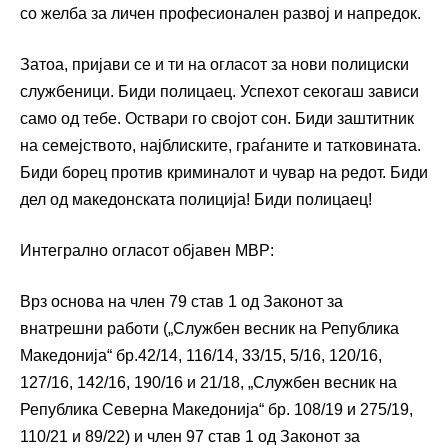
со желба за личен професионален развој и напредок.
Затоа, пријави се и ти на огласот за нови полициски
службеници. Биди полицаец. Успехот секогаш зависи
само од тебе. Оствари го својот сон. Биди заштитник
на семејството, најблиските, граѓаните и татковината.
Биди борец против криминалот и чувар на редот. Биди
дел од македонската полиција! Биди полицаец!
Интегрално огласот објавен МВР:
Врз основа на член 79 став 1 од Законот за
внатрешни работи („Службен весник на Република
Македонија“ бр.42/14, 116/14, 33/15, 5/16, 120/16,
127/16, 142/16, 190/16 и 21/18, „Службен весник на
Република Северна Македонија“ бр. 108/19 и 275/19,
110/21 и 89/22) и член 97 став 1 од Законот за