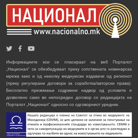
Информациите кои се пласираат на веб Порталот
„Национал“ се обезбедуваат преку сопствената новинарска
мрежа како и од неколку медиумски издавачи од регионот
(преку регулирани договори за соработка/авторски права).
Бесплатно преземање содржини надвор од условите е
дозволено само во непосреден договор со редакцијата на
Порталот „Национал“ односно со одговорниот уредник.