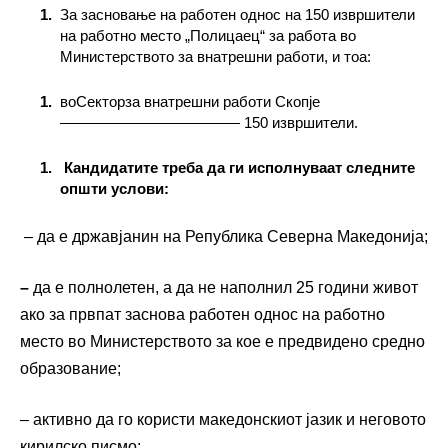
За засновање на работен однос на 150 извршители
на работно место „Полицаец“ за работа во
Министерството за внатрешни работи, и тоа:
воСекторза внатрешни работи Скопје
———————————— 150 извршители.
Кандидатите треба да ги исполнуваат следните
општи услови:
– да е државјанин на Република Северна Македонија;
–
да е полнолетен, а да не наполнил 25 години живот
ако за првпат заснова работен однос на работно
место во Министерството за кое е предвидено средно
образование;
– активно да го користи македонскиот јазик и неговото
кирилско писмо;