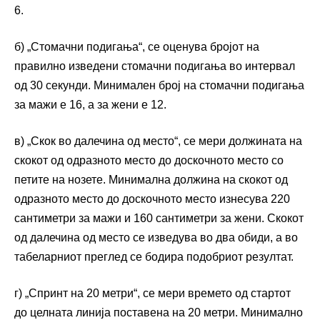
6.
б) „Стомачни подигања“, се оценува бројот на
правилно изведени стомачни подигања во интервал
од 30 секунди. Минимален број на стомачни подигања
за мажи е 16, а за жени е 12.
в) „Скок во далечина од место“, се мери должината на
скокот од одразното место до доскочното место со
петите на нозете. Минимална должина на скокот од
одразното место до доскочното место изнесува 220
сантиметри за мажи и 160 сантиметри за жени. Скокот
од далечина од место се изведува во два обиди, а во
табеларниот преглед се бодира подобриот резултат.
г) „Спринт на 20 метри“, се мери времето од стартот
до целната линија поставена на 20 метри. Минимално