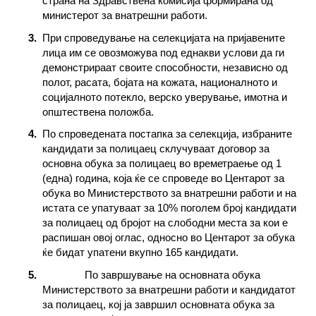
страна на Здравствена комисија формирана од
министерот за внатрешни работи.
При спроведување на селекцијата на пријавените
лица им се овозможува под еднакви услови да ги
демонстрираат своите способности, независно од
полот, расата, бојата на кожата, националното и
социјалното потекло, верско уверување, имотна и
општествена положба.
По спроведената постапка за селекција, избраните
кандидати за полицаец склучуваат договор за
основна обука за полицаец во времетраење од 1
(една) година, која ќе се спроведе во Центарот за
обука во Министерството за внатрешни работи и на
истата се упатуваат за 10% поголем број кандидати
за полицаец од бројот на слободни места за кои е
распишан овој оглас, односно во Центарот за обука
ќе бидат упатени вкупно 165 кандидати.
По завршување на основната обука
Министерството за внатрешни работи и кандидатот
за полицаец, кој ја завршил основната обука за