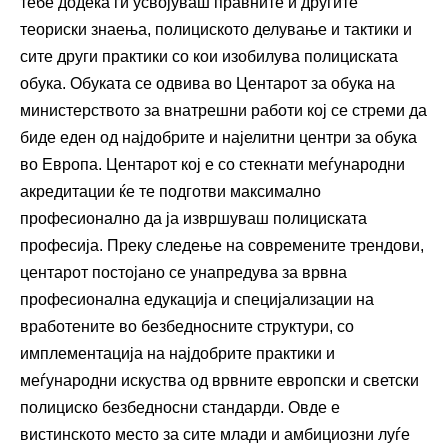
тебе додека ги усвојуваш правните и другите
теориски знаења, полициското делување и тактики и
сите други практики со кои изобилува полициската
обука. Обуката се одвива во Центарот за обука на
министерството за внатрешни работи кој се стреми да
биде еден од најдобрите и најелитни центри за обука
во Европа. Центарот кој е со стекнати меѓународни
акредитации ќе те подготви максимално
професионално да ја извршуваш полициската
професија. Преку следење на современите трендови,
центарот постојано се унапредува за врвна
професионална едукација и специјализации на
вработените во безбедносните структури, со
имплементација на најдобрите практики и
меѓународни искуства од врвните европски и светски
полициско безбедносни стандарди. Овде е
вистинското место за сите млади и амбициозни луѓе