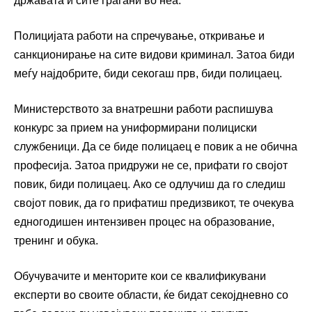
државата и сите граѓани во неа.
Полицијата работи на спречување, откривање и
санкционирање на сите видови криминал. Затоа биди
меѓу најдобрите, биди секогаш прв, биди полицаец.
Министерството за внатрешни работи распишува
конкурс за прием на униформирани полициски
службеници. Да се биде полицаец е повик а не обична
професија. Затоа придружи не се, прифати го својот
повик, биди полицаец. Ако се одлучиш да го следиш
својот повик, да го прифатиш предизвикот, те очекува
едногодишен интензивен процес на образование,
тренинг и обука.
Обучувачите и менторите кои се квалификувани
експерти во своите области, ќе бидат секојдневно со