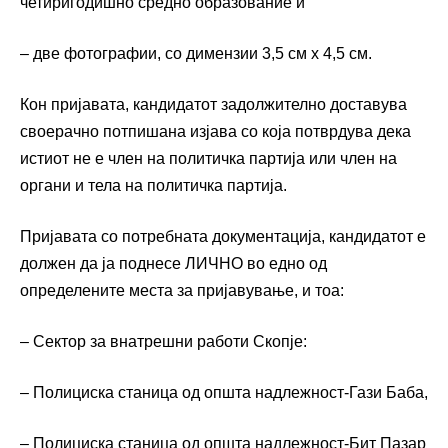
четиригодишно средно образование и
– две фотографии, со димензии 3,5 см х 4,5 см.
Кон пријавата, кандидатот задолжително доставува
своерачно потпишана изјава со која потврдува дека
истиот не е член на политичка партија или член на
органи и тела на политичка партија.
Пријавата со потребната документација, кандидатот е
должен да ја поднесе ЛИЧНО во едно од
определените места за пријавување, и тоа:
– Сектор за внатрешни работи Скопје:
– Полициска станица од општа надлежност-Гази Баба,
– Полициска станица од општа надлежност-Бит Пазар