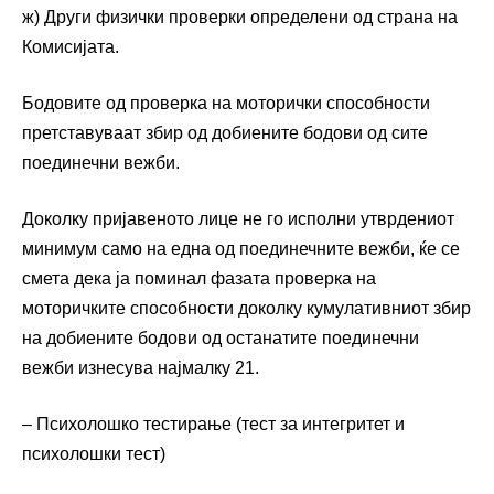
ж) Други физички проверки определени од страна на
Комисијата.
Бодовите од проверка на моторички способности
претставуваат збир од добиените бодови од сите
поединечни вежби.
Доколку пријавеното лице не го исполни утврдениот
минимум само на една од поединечните вежби, ќе се
смета дека ја поминал фазата проверка на
моторичките способности доколку кумулативниот збир
на добиените бодови од останатите поединечни
вежби изнесува најмалку 21.
– Психолошко тестирање (тест за интегритет и
психолошки тест)