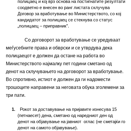
полицаец и кој врз основа на постигнатите резултати
соодветно е внесен во ранг листата склучува
Договор за вработување во Министерството, со кој
кандидатот за полицаец се стекнува со статус
„полицаец – приправник”.
Со договорот за вработување се уредуваат
меѓусебните права и обврски и се утврдува дека
полицаецот е должен да остане на работа во
Министерството најмалку пет години сметано од
денот на склучувањето на договорот за вработување.
Во спротивно, истиот е должен да ги надомести
трошоците направени за неговата обука зголемени за
три пати.
Рокот за доставување на пријавите изнесува 15
(петнаесет) дена, сметано од наредниот ден од
денот на објавување на јавниот оглас (не сметајќи го
денот на самото објавување).