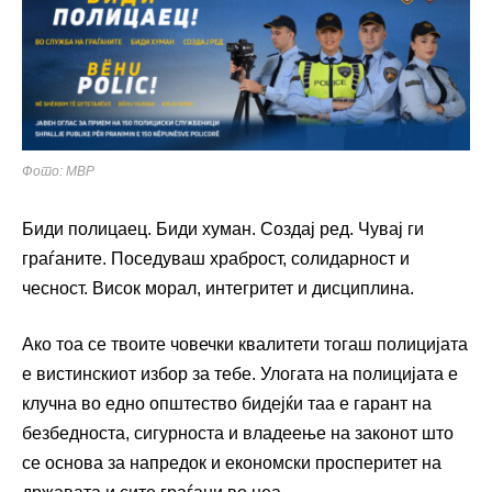
Фото: МВР
Биди полицаец. Биди хуман. Создај ред. Чувај ги
граѓаните. Поседуваш храброст, солидарност и
чесност. Висок морал, интегритет и дисциплина.
Ако тоа се твоите човечки квалитети тогаш полицијата
е вистинскиот избор за тебе. Улогата на полицијата е
клучна во едно општество бидејќи таа е гарант на
безбедноста, сигурноста и владеење на законот што
се основа за напредок и економски просперитет на