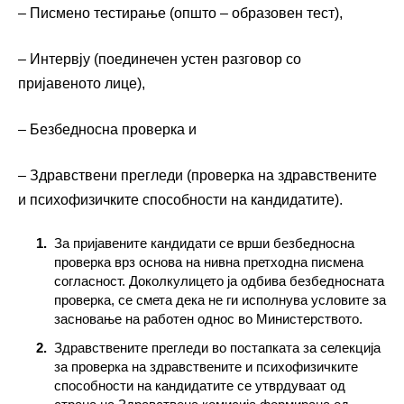
– Писмено тестирање (општо – образовен тест),
– Интервју (поединечен устен разговор со
пријавеното лице),
– Безбедносна проверка и
– Здравствени прегледи (проверка на здравствените
и психофизичките способности на кандидатите).
За пријавените кандидати се врши безбедносна
проверка врз основа на нивна претходна писмена
согласност. Доколкулицето ја одбива безбедносната
проверка, се смета дека не ги исполнува условите за
засновање на работен однос во Министерството.
Здравствените прегледи во постапката за селекција
за проверка на здравствените и психофизичките
способности на кандидатите се утврдуваат од