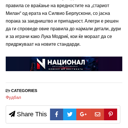
правила се враќање на вредностите на „стариот
Милан“ од ерата на Силвио Берлускони, со јасна
порака за заедништво и припадност. Алегри е решен
да ги спроведе овие правила до најмали детали, дури
и за играчи како Лука Модриќ, кои ќе мораат да се
придржуваат на новите стандарди.
CATEGORIES
Фудбал
Share This