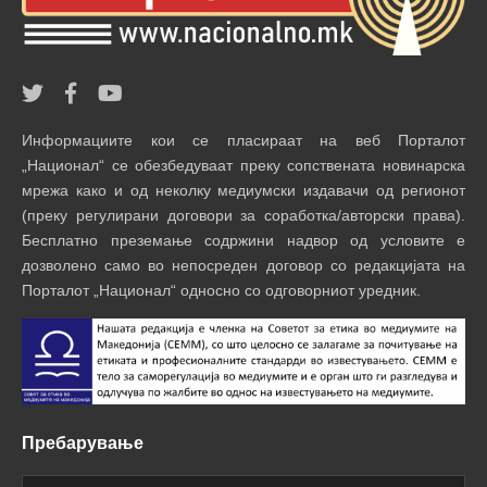
Информациите кои се пласираат на веб Порталот
„Национал“ се обезбедуваат преку сопствената новинарска
мрежа како и од неколку медиумски издавачи од регионот
(преку регулирани договори за соработка/авторски права).
Бесплатно преземање содржини надвор од условите е
дозволено само во непосреден договор со редакцијата на
Порталот „Национал“ односно со одговорниот уредник.
Пребарување