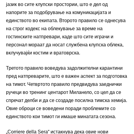
јазик во сите клупски простории, што е дел од
напорите за подобрување на комуникацијата и
единството во екипата. Второто правило се однесува
на строг кодекс на облекување за време на
гостинските натпревари, каде што сите играчи и
персонал мораат да носат службена клупска облека,
вклучувајќи костим и вратоврска.
Третото правило воведува задолжителни карантини
пред натпреварите, што е важен аспект за подготовка
на тимот. Четвртото правило предвидува заеднички
ручеци во тренинг центарот Миланело, со цел да се
спречат делби и да се создаде посилна тимска хемија.
Овие оброци се воведени поради проблемите со
единството кои тимот ги имаше минатата сезона.
„Corriere della Sera“ истакнува дека овие нови