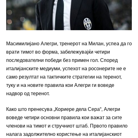
Масимилијано Алегри, тренерот на Милан, успеа да го
врати тимот во форма, забележувајќи четири
последователни победи без примен гол. Според
италијанските медиуми, успехот на росонерите не е
само резултат на тактичките стратегии на теренот,
туку и на новите правила кои Алегри ги воведе
надвор од теренот.
Како што пренесува „Кориере дела Сера“, Алегри
воведе четири основни правила кои важат за сите
членови на тимот и стручниот штаб. Првото правило
налага задолжително користење на италијанскиот