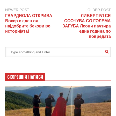
NEWER POST
OLDER POST
ГВАРДИОЛА ОТКРИВА
ЛИВЕРПУЛ СЕ
Вокер е еден од
СООЧУВА СО ГОЛЕМА
најдобрите бекови во
ЗАГУБА Леони паузира
историјата!
една година по
повредата
СКОРЕШНИ НАПИСИ